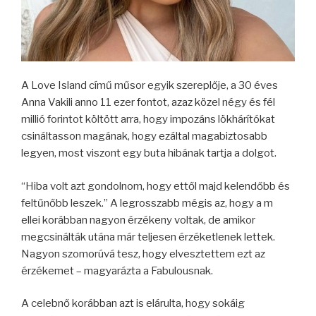
A Love Island című műsor egyik szereplője, a 30 éves
Anna Vakili anno 11 ezer fontot, azaz közel négy és fél
millió forintot költött arra, hogy impozáns lökhárítókat
csináltasson magának, hogy ezáltal magabiztosabb
legyen, most viszont egy buta hibának tartja a dolgot.
“Hiba volt azt gondolnom, hogy ettől majd kelendőbb és
feltűnőbb leszek.” A legrosszabb mégis az, hogy a m
ellei korábban nagyon érzékeny voltak, de amikor
megcsinálták utána már teljesen érzéketlenek lettek.
Nagyon szomorúvá tesz, hogy elvesztettem ezt az
érzékemet – magyarázta a Fabulousnak.
A celebnő korábban azt is elárulta, hogy sokáig