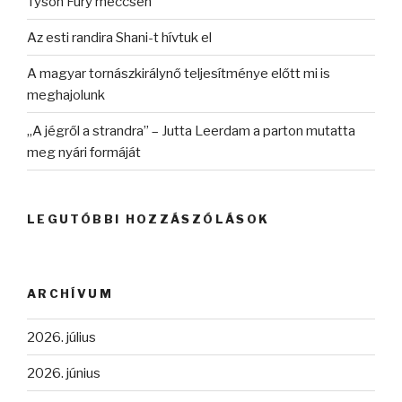
Tyson Fury meccsén
Az esti randira Shani-t hívtuk el
A magyar tornászkirálynő teljesítménye előtt mi is
meghajolunk
„A jégről a strandra” – Jutta Leerdam a parton mutatta
meg nyári formáját
LEGUTÓBBI HOZZÁSZÓLÁSOK
ARCHÍVUM
2026. július
2026. június