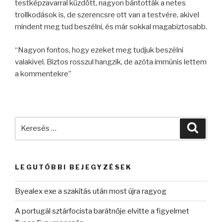
testképzavarral küzdött, nagyon bántották a netes
trollkodások is, de szerencsre ott van a testvére, akivel
mindent meg tud beszélni, és már sokkal magabiztosabb.
“Nagyon fontos, hogy ezeket meg tudjuk beszélni
valakivel. Biztos rosszul hangzik, de azóta immúnis lettem
a kommentekre”
Keresés
Keres
a
következő
kifejezésre:
LEGUTÓBBI BEJEGYZÉSEK
Byealex exe a szakítás után most újra ragyog
A portugál sztárfocista barátnője elvitte a figyelmet