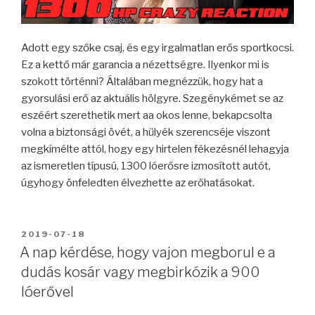
Adott egy szőke csaj, és egy irgalmatlan erős sportkocsi.
Ez a kettő már garancia a nézettségre. Ilyenkor mi is
szokott történni? Általában megnézzük, hogy hat a
gyorsulási erő az aktuális hölgyre. Szegénykémet se az
eszéért szerethetik mert aa okos lenne, bekapcsolta
volna a biztonsági övét, a hülyék szerencséje viszont
megkímélte attól, hogy egy hirtelen fékezésnél lehagyja
az ismeretlen típusú, 1300 lóerősre izmosított autót,
úgyhogy önfeledten élvezhette az erőhatásokat.
BEKÜLDVE:
2019-07-18
A nap kérdése, hogy vajon megborul e a
dudás kosár vagy megbirkózik a 900
lóerővel