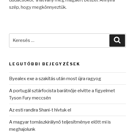
szép, hogy megkönnyeztük.
Keresés
Keres
a
következő
kifejezésre:
LEGUTÓBBI BEJEGYZÉSEK
Byealex exe a szakítás után most újra ragyog
A portugál sztárfocista barátnője elvitte a figyelmet
Tyson Fury meccsén
Az esti randira Shani-t hívtuk el
A magyar tornászkirálynő teljesítménye előtt mi is
meghajolunk