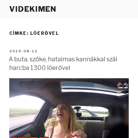
Tartalomhoz
VIDEKIMEN
CÍMKE:
LÓERŐVEL
BEKÜLDVE:
2019-08-12
A buta, szőke, hatalmas kannákkal szál
harcba 1300 lóerővel