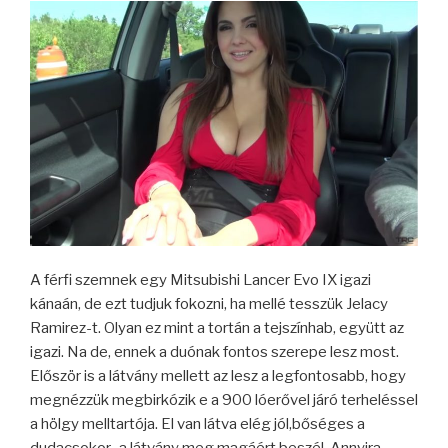
A férfi szemnek egy Mitsubishi Lancer Evo IX igazi
kánaán, de ezt tudjuk fokozni, ha mellé tesszük Jelacy
Ramirez-t. Olyan ez mint a tortán a tejszínhab, együtt az
igazi. Na de, ennek a duónak fontos szerepe lesz most.
Először is a látvány mellett az lesz a legfontosabb, hogy
megnézzük megbirkózik e a 900 lóerővel járó terheléssel
a hölgy melltartója. El van látva elég jól,bőséges a
dudacsokor, a látvány meg magáért beszél. Annyira