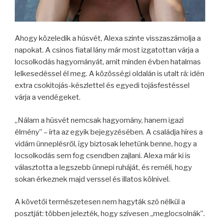
Ahogy közeledik a húsvét, Alexa szinte visszaszámolja a
napokat. A csinos fiatal lány már most izgatottan várja a
locsolkodás hagyományát, amit minden évben hatalmas
lelkesedéssel él meg. A közösségi oldalán is utalt rá: idén
extra csokitojás-készlettel és egyedi tojásfestéssel
várja a vendégeket.
„Nálam a húsvét nemcsak hagyomány, hanem igazi
élmény” – írta az egyik bejegyzésében. A családja híres a
vidám ünneplésről, így biztosak lehetünk benne, hogy a
locsolkodás sem fog csendben zajlani. Alexa már ki is
választotta a legszebb ünnepi ruháját, és reméli, hogy
sokan érkeznek majd verssel és illatos kölnivel.
A követői természetesen nem hagyták szó nélkül a
posztját: többen jelezték, hogy szívesen „meglocsolnák”.