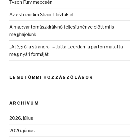
Tyson Fury meccsén
Az esti randira Shani-t hívtuk el
A magyar tornászkirálynő teljesítménye előtt mi is
meghajolunk
„A jégről a strandra” – Jutta Leerdam a parton mutatta
meg nyári formáját
LEGUTÓBBI HOZZÁSZÓLÁSOK
ARCHÍVUM
2026. július
2026. június