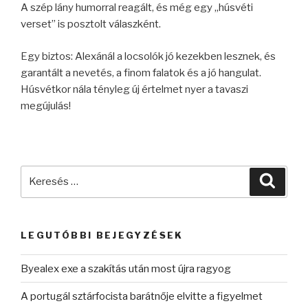
A szép lány humorral reagált, és még egy „húsvéti
verset” is posztolt válaszként.
Egy biztos: Alexánál a locsolók jó kezekben lesznek, és
garantált a nevetés, a finom falatok és a jó hangulat.
Húsvétkor nála tényleg új értelmet nyer a tavaszi
megújulás!
Keresés
Keres
a
következő
kifejezésre:
LEGUTÓBBI BEJEGYZÉSEK
Byealex exe a szakítás után most újra ragyog
A portugál sztárfocista barátnője elvitte a figyelmet