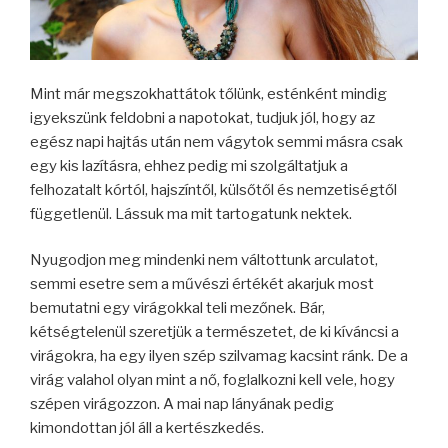
Mint már megszokhattátok tőlünk, esténként mindig
igyekszünk feldobni a napotokat, tudjuk jól, hogy az
egész napi hajtás után nem vágytok semmi másra csak
egy kis lazításra, ehhez pedig mi szolgáltatjuk a
felhozatalt kórtól, hajszíntől, külsőtől és nemzetiségtől
függetlenül. Lássuk ma mit tartogatunk nektek.
Nyugodjon meg mindenki nem váltottunk arculatot,
semmi esetre sem a művészi értékét akarjuk most
bemutatni egy virágokkal teli mezőnek. Bár,
kétségtelenül szeretjük a természetet, de ki kíváncsi a
virágokra, ha egy ilyen szép szilvamag kacsint ránk. De a
virág valahol olyan mint a nő, foglalkozni kell vele, hogy
szépen virágozzon. A mai nap lányának pedig
kimondottan jól áll a kertészkedés.