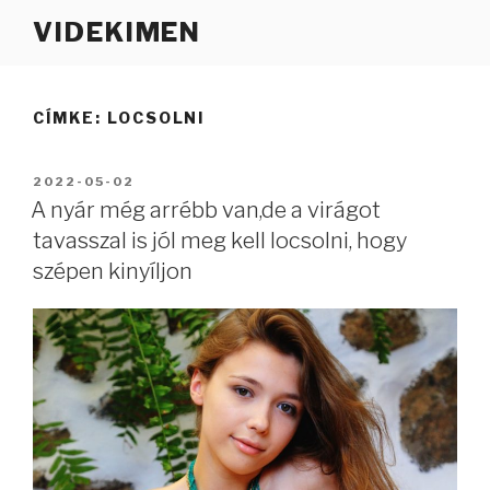
Tartalomhoz
VIDEKIMEN
CÍMKE:
LOCSOLNI
BEKÜLDVE:
2022-05-02
A nyár még arrébb van,de a virágot
tavasszal is jól meg kell locsolni, hogy
szépen kinyíljon