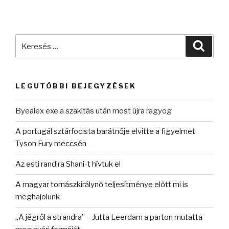
Keresés
Keres
a
következő
kifejezésre:
LEGUTÓBBI BEJEGYZÉSEK
Byealex exe a szakítás után most újra ragyog
A portugál sztárfocista barátnője elvitte a figyelmet
Tyson Fury meccsén
Az esti randira Shani-t hívtuk el
A magyar tornászkirálynő teljesítménye előtt mi is
meghajolunk
„A jégről a strandra” – Jutta Leerdam a parton mutatta