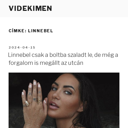
Tartalomhoz
VIDEKIMEN
CÍMKE:
LINNEBEL
BEKÜLDVE:
2024-04-15
Linnebel csak a boltba szaladt le, de még a
forgalom is megállt az utcán