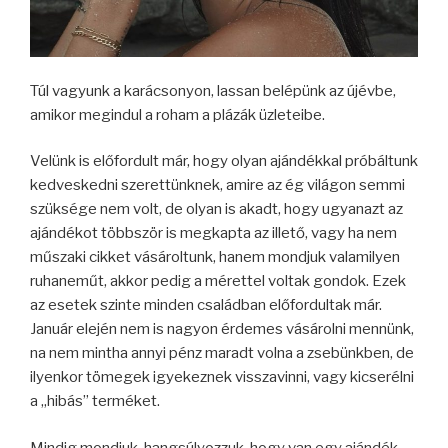
Túl vagyunk a karácsonyon, lassan belépünk az újévbe,
amikor megindul a roham a plázák üzleteibe.
Velünk is előfordult már, hogy olyan ajándékkal próbáltunk
kedveskedni szerettünknek, amire az ég világon semmi
szüksége nem volt, de olyan is akadt, hogy ugyanazt az
ajándékot többször is megkapta az illető, vagy ha nem
műszaki cikket vásároltunk, hanem mondjuk valamilyen
ruhaneműt, akkor pedig a mérettel voltak gondok. Ezek
az esetek szinte minden családban előfordultak már.
Január elején nem is nagyon érdemes vásárolni mennünk,
na nem mintha annyi pénz maradt volna a zsebünkben, de
ilyenkor tömegek igyekeznek visszavinni, vagy kicserélni
a „hibás” terméket.
Mindig mondjuk, hangsúlyozzuk, hogy van egy ajándék,