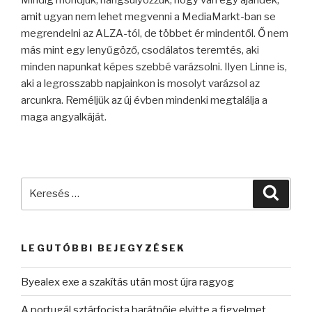
amit ugyan nem lehet megvenni a MediaMarkt-ban se
megrendelni az ALZA-tól, de többet ér mindentől. Ő nem
más mint egy lenyűgöző, csodálatos teremtés, aki
minden napunkat képes szebbé varázsolni. Ilyen Linne is,
aki a legrosszabb napjainkon is mosolyt varázsol az
arcunkra. Reméljük az új évben mindenki megtalálja a
maga angyalkáját.
Keresés
Keres
a
következő
kifejezésre:
LEGUTÓBBI BEJEGYZÉSEK
Byealex exe a szakítás után most újra ragyog
A portugál sztárfocista barátnője elvitte a figyelmet