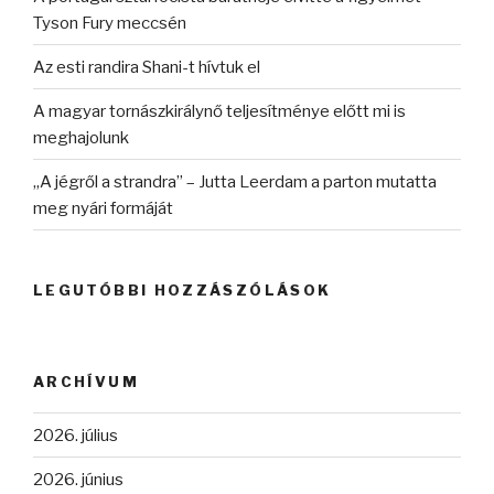
Tyson Fury meccsén
Az esti randira Shani-t hívtuk el
A magyar tornászkirálynő teljesítménye előtt mi is
meghajolunk
„A jégről a strandra” – Jutta Leerdam a parton mutatta
meg nyári formáját
LEGUTÓBBI HOZZÁSZÓLÁSOK
ARCHÍVUM
2026. július
2026. június