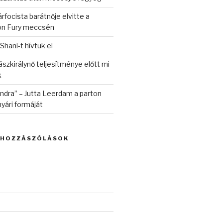
rfocista barátnője elvitte a
on Fury meccsén
 Shani-t hívtuk el
szkirálynő teljesítménye előtt mi
k
randra” – Jutta Leerdam a parton
yári formáját
 HOZZÁSZÓLÁSOK