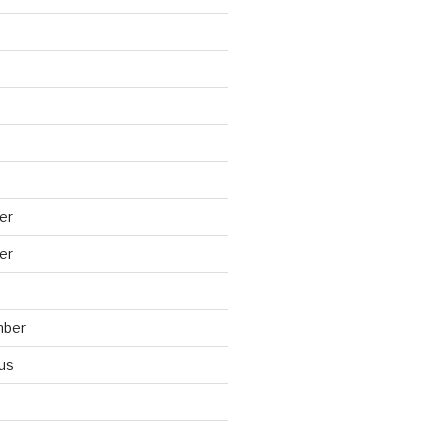
er
er
mber
us