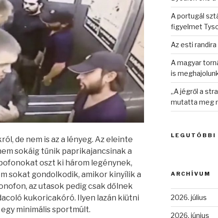
A portugál sztá
figyelmet Tys
Az esti randira
A magyar torná
is meghajolun
„A jégről a st
mutatta meg n
LEGUTÓBBI
ól, de nem is az a lényeg. Az eleinte
em sokáig tűnik paprikajancsinak a
pofonokat oszt ki három legénynek,
m sokat gondolkodik, amikor kinyílik a
ARCHÍVUM
pofonofon, az utasok pedig csak dőlnek
2026. július
dacoló kukoricakóró. Ilyen lazán kiütni
 egy minimális sportmúlt.
2026. június