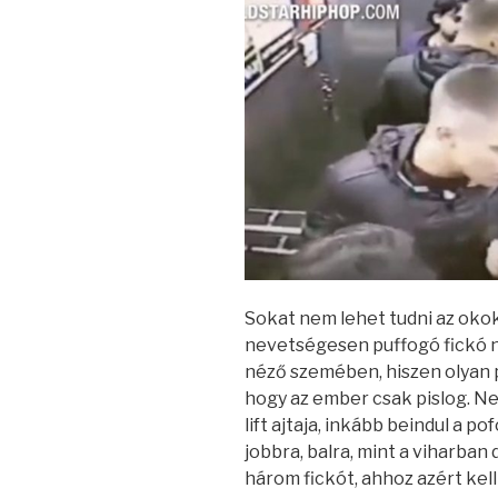
Sokat nem lehet tudni az okokr
nevetségesen puffogó fickó n
néző szemében, hiszen olyan 
hogy az ember csak pislog. Ne
lift ajtaja, inkább beindul a 
jobbra, balra, mint a viharban 
három fickót, ahhoz azért kell