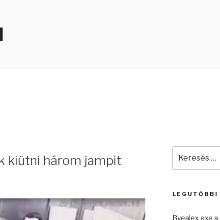
N
Keresés
kk kiütni három jampit
a
következő
kifejezésre:
LEGUTÓBBI
Byealex exe a 