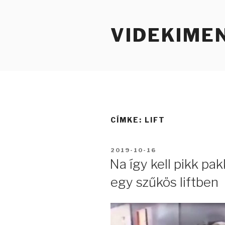
Tartalomhoz
VIDEKIME
CÍMKE:
LIFT
BEKÜLDVE:
2019-10-16
Na így kell pikk pa
egy szűkös liftben