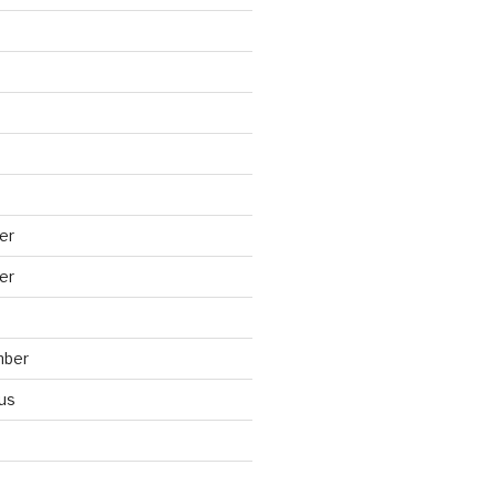
er
er
mber
us