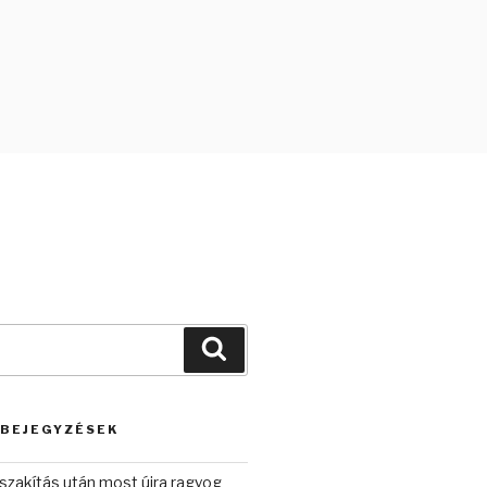
Keresés
 BEJEGYZÉSEK
szakítás után most újra ragyog