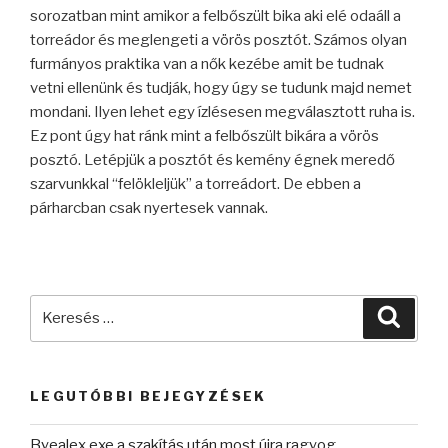
sorozatban mint amikor a felbőszült bika aki elé odaáll a
torreádor és meglengeti a vörös posztót. Számos olyan
furmányos praktika van a nők kezébe amit be tudnak
vetni ellenünk és tudják, hogy úgy se tudunk majd nemet
mondani. Ilyen lehet egy ízlésesen megválasztott ruha is.
Ez pont úgy hat ránk mint a felbőszült bikára a vörös
posztó. Letépjük a posztót és kemény égnek meredő
szarvunkkal “felökleljük” a torreádort. De ebben a
párharcban csak nyertesek vannak.
Keresés
Keres
a
következő
kifejezésre:
LEGUTÓBBI BEJEGYZÉSEK
Byealex exe a szakítás után most újra ragyog