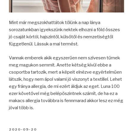
Mint már megszokhattátok tőlünk a nap lánya
sorozatunkban igyekszünk nektek elhozni a föld összes
jó csaját kórtól, hajszíntől, külsőtől és nemzetiségtől
függetlenül. Lássuk a mai termést.
Vannak emberek akik egyszerűen nem szívesen tűrnek
meg magukon semmit. Anette kétség kívül ebbe a
csoportba tartozik, mert a képeit elnézve egyértelműen
látszik, hogy nem ápol valami jó viszonyt a textillel. Lehet
egy fránya allergia, de mi ezért áldjuk az eget. Luna 100
ezer követővel még belépőszintnek számít, de ha ez a
makacs allergia továbbra is fennmarad akkor lesz ez még
jóval több is.
BEKÜLDVE:
2020-09-20