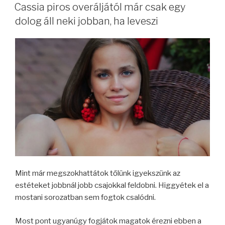
Cassia piros overáljától már csak egy
dolog áll neki jobban, ha leveszi
Mint már megszokhattátok tőlünk igyekszünk az
estéteket jobbnál jobb csajokkal feldobni. Higgyétek el a
mostani sorozatban sem fogtok csalódni.
Most pont ugyanúgy fogjátok magatok érezni ebben a