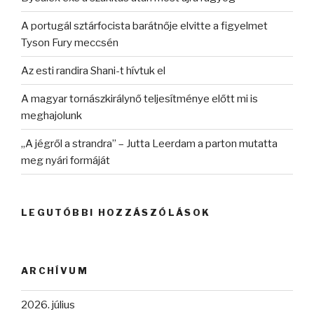
A portugál sztárfocista barátnője elvitte a figyelmet
Tyson Fury meccsén
Az esti randira Shani-t hívtuk el
A magyar tornászkirálynő teljesítménye előtt mi is
meghajolunk
„A jégről a strandra” – Jutta Leerdam a parton mutatta
meg nyári formáját
LEGUTÓBBI HOZZÁSZÓLÁSOK
ARCHÍVUM
2026. július