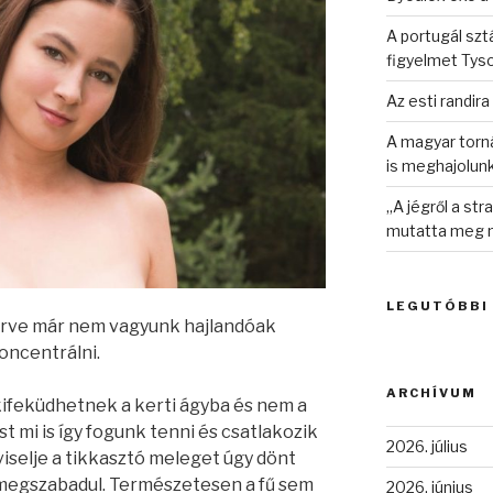
A portugál sztá
figyelmet Tys
Az esti randira
A magyar torná
is meghajolun
„A jégről a st
mutatta meg n
LEGUTÓBBI
érve már nem vagyunk hajlandóak
oncentrálni.
ARCHÍVUM
ifeküdhetnek a kerti ágyba és nem a
t mi is így fogunk tenni és csatlakozik
2026. július
viselje a tikkasztó meleget úgy dönt
l megszabadul. Természetesen a fű sem
2026. június