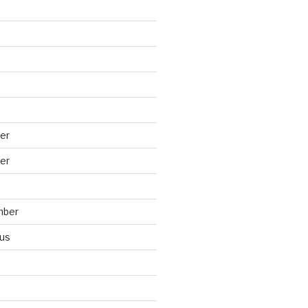
er
er
mber
us