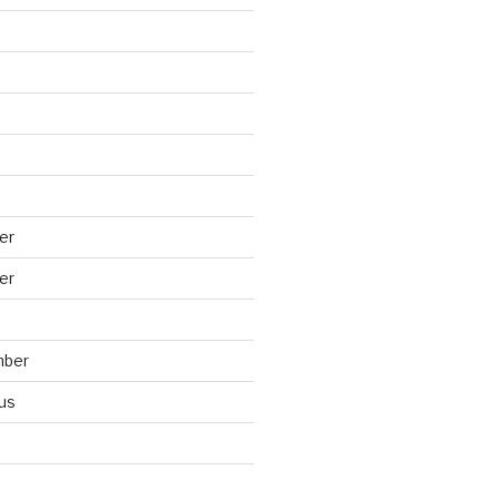
er
er
mber
us