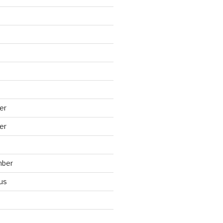
er
er
mber
us