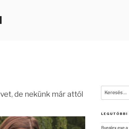
N
Keresés
üvet, de nekünk már attól
a
következő
kifejezésre:
LEGUTÓBBI
Byealex exe a 