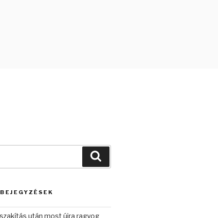
Keresés
 BEJEGYZÉSEK
szakítás után most újra ragyog