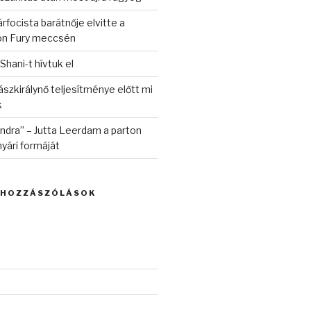
rfocista barátnője elvitte a
on Fury meccsén
 Shani-t hívtuk el
szkirálynő teljesítménye előtt mi
k
randra” – Jutta Leerdam a parton
yári formáját
 HOZZÁSZÓLÁSOK