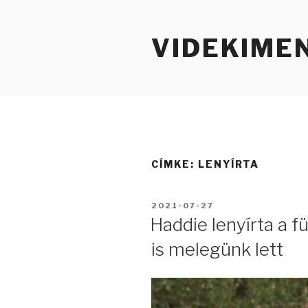
Tartalomhoz
VIDEKIME
CÍMKE:
LENYÍRTA
BEKÜLDVE:
2021-07-27
Haddie lenyírta a f
is melegünk lett