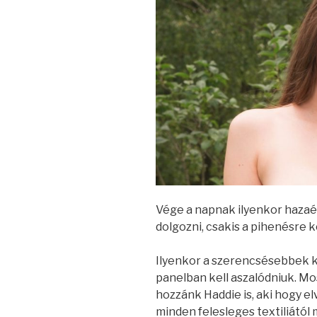
Vége a napnak ilyenkor haza
dolgozni, csakis a pihenésre k
Ilyenkor a szerencsésebbek k
panelban kell aszalódniuk. Mos
hozzánk Haddie is, aki hogy el
minden felesleges textiliátó