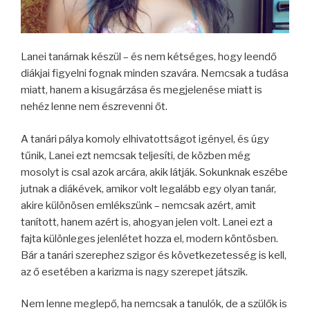
Lanei tanárnak készül – és nem kétséges, hogy leendő
diákjai figyelni fognak minden szavára. Nemcsak a tudása
miatt, hanem a kisugárzása és megjelenése miatt is
nehéz lenne nem észrevenni őt.
A tanári pálya komoly elhivatottságot igényel, és úgy
tűnik, Lanei ezt nemcsak teljesíti, de közben még
mosolyt is csal azok arcára, akik látják. Sokunknak eszébe
jutnak a diákévek, amikor volt legalább egy olyan tanár,
akire különösen emlékszünk – nemcsak azért, amit
tanított, hanem azért is, ahogyan jelen volt. Lanei ezt a
fajta különleges jelenlétet hozza el, modern köntösben.
Bár a tanári szerephez szigor és következetesség is kell,
az ő esetében a karizma is nagy szerepet játszik.
Nem lenne meglepő, ha nemcsak a tanulók, de a szülők is