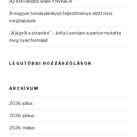
Az esti randira Shani-t hívtuk el
A magyar tornászkirálynő teljesítménye előtt mi is
meghajolunk
„A jégről a strandra” – Jutta Leerdam a parton mutatta
meg nyári formáját
LEGUTÓBBI HOZZÁSZÓLÁSOK
ARCHÍVUM
2026. július
2026. június
2026. május