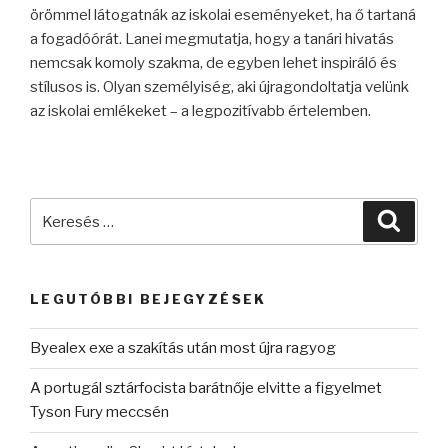
örömmel látogatnák az iskolai eseményeket, ha ő tartaná
a fogadóórát. Lanei megmutatja, hogy a tanári hivatás
nemcsak komoly szakma, de egyben lehet inspiráló és
stílusos is. Olyan személyiség, aki újragondoltatja velünk
az iskolai emlékeket – a legpozitívabb értelemben.
Keresés
Keres
a
következő
kifejezésre:
LEGUTÓBBI BEJEGYZÉSEK
Byealex exe a szakítás után most újra ragyog
A portugál sztárfocista barátnője elvitte a figyelmet
Tyson Fury meccsén