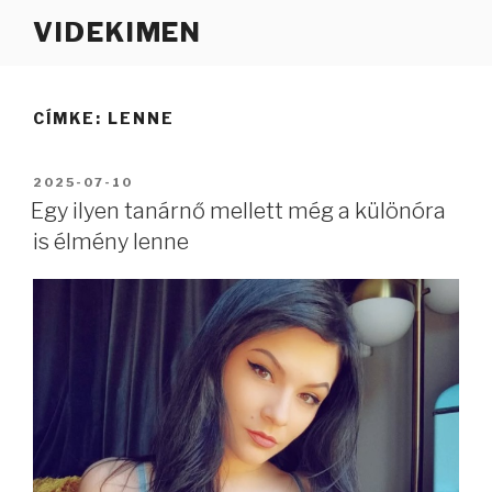
Tartalomhoz
VIDEKIMEN
CÍMKE:
LENNE
BEKÜLDVE:
2025-07-10
Egy ilyen tanárnő mellett még a különóra
is élmény lenne