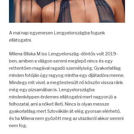
A mai nap egyenesen Lengyelországba fogunk
ellátogatni.
Milena Bilska M iss Lengyelország-döntős volt 2019-
ben, amiben a világon semmi meglepő nincs és egy
rettentően magával ragadó személyiség. Gyakorlatilag
minden fotóján úgy ragyog mintha egy díjátadóra menne.
Mindegy mit visel, a megtestesült nő köszön vissza ránk
még egy pizsamában is. Lengyelországba
mindenképpen érdemes ellátogatni mert nagyon jó a
felhozatal, ami a nőket illeti. Nincs is olyan messze
gyakorlatilag mert Szlovákián át elég gyorsan elérhető,
és ha Milena nem győzött meg az utazásról akkor semmi
nem fog.