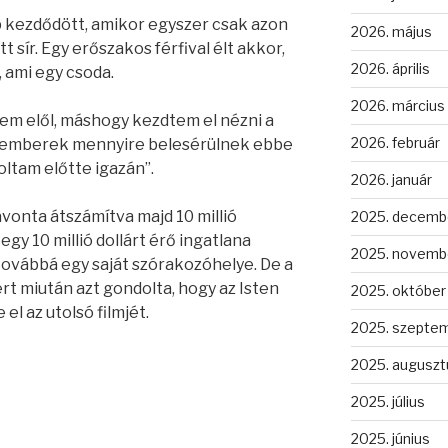
 kezdődött, amikor egyszer csak azon
2026. május
t sír. Egy erőszakos férfival élt akkor,
2026. április
, ami egy csoda.
2026. március
emem elől, máshogy kezdtem el nézni a
2026. február
z emberek mennyire belesérülnek ebbe
ltam előtte igazán”.
2026. január
avonta átszámítva majd 10 millió
2025. decemb
egy 10 millió dollárt érő ingatlana
2025. novemb
 továbbá egy saját szórakozóhelye. De a
rt miután azt gondolta, hogy az Isten
2025. október
 el az utolsó filmjét.
2025. szepte
2025. auguszt
2025. július
2025. június