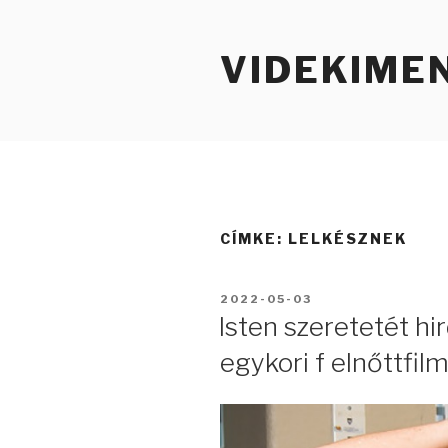
Tartalomhoz
VIDEKIME
CÍMKE:
LELKÉSZNEK
BEKÜLDVE:
2022-05-03
Isten szeretetét hir
egykori f elnőttfil