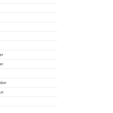
er
er
mber
us