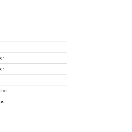
er
er
mber
us