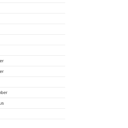
er
er
mber
us