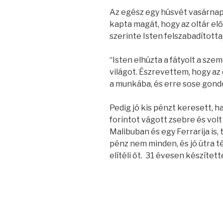
Az egész egy húsvét vasárnap
kapta magát, hogy az oltár előt
szerinte Isten felszabadította
“Isten elhúzta a fátyolt a sz
világot. Észrevettem, hogy a
a munkába, és erre sose gondo
Pedig jó kis pénzt keresett, h
forintot vágott zsebre és volt 
Malibuban és egy Ferrarija is,
pénz nem minden, és jó útra té
elítéli őt. 31 évesen készítette