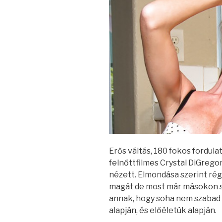
Erős váltás, 180 fokos fordula
felnőttfilmes Crystal DiGrego
nézett. Elmondása szerint ré
magát de most már másokon seg
annak, hogy soha nem szabad 
alapján, és előéletük alapján.