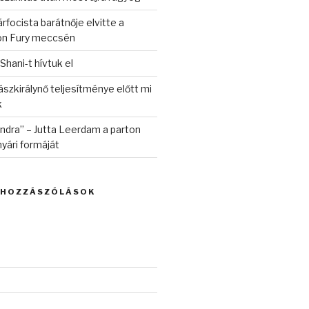
rfocista barátnője elvitte a
on Fury meccsén
 Shani-t hívtuk el
szkirálynő teljesítménye előtt mi
k
randra” – Jutta Leerdam a parton
yári formáját
 HOZZÁSZÓLÁSOK