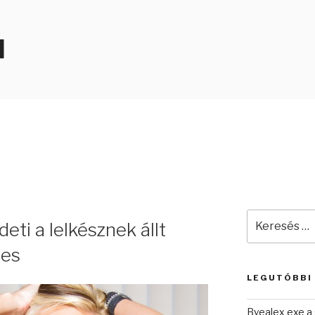
N
Keresés
deti a lelkésznek állt
a
következő
mes
kifejezésre:
LEGUTÓBBI
Byealex exe a 