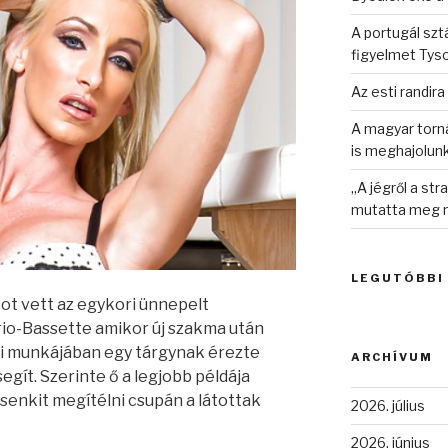
A portugál sztá
figyelmet Tys
Az esti randira
A magyar torná
is meghajolun
„A jégről a st
mutatta meg n
LEGUTÓBBI
tot vett az egykori ünnepelt
rio-Bassette amikor új szakma után
gi munkájában egy tárgynak érezte
ARCHÍVUM
ít. Szerinte ő a legjobb példája
senkit megítélni csupán a látottak
2026. július
2026. június