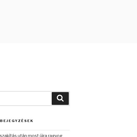
Keresés
 BEJEGYZÉSEK
szakítás után most újra ragyog