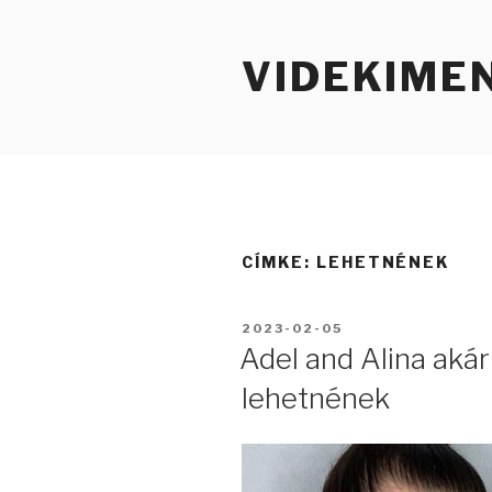
Tartalomhoz
VIDEKIME
CÍMKE:
LEHETNÉNEK
BEKÜLDVE:
2023-02-05
Adel and Alina aká
lehetnének