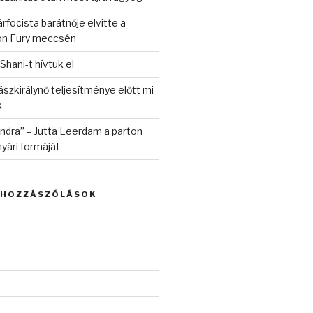
rfocista barátnője elvitte a
on Fury meccsén
 Shani-t hívtuk el
szkirálynő teljesítménye előtt mi
k
randra” – Jutta Leerdam a parton
yári formáját
 HOZZÁSZÓLÁSOK