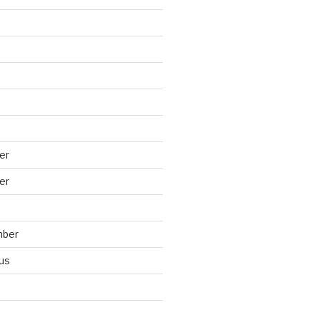
er
er
mber
us