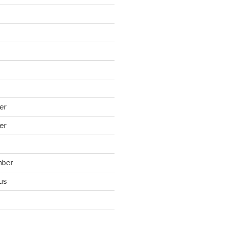
er
er
mber
us