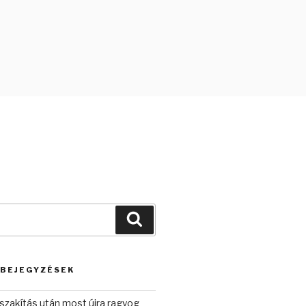
Keresés
 BEJEGYZÉSEK
szakítás után most újra ragyog