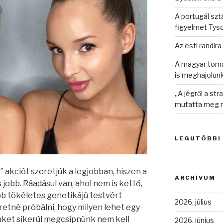
A portugál sztá
figyelmet Tys
Az esti randira
A magyar torná
is meghajolun
„A jégről a st
mutatta meg n
LEGUTÓBBI
!” akciót szeretjük a legjobban, hiszen a
ARCHÍVUM
 jobb. Ráadásul van, ahol nem is kettő,
b tökéletes genetikájú testvért
2026. július
retné próbálni, hogy milyen lehet egy
iküket sikerül megcsípnünk nem kell
2026. június