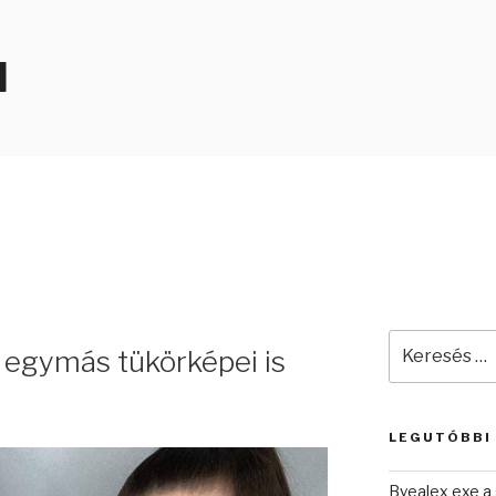
N
Keresés
r egymás tükörképei is
a
következő
kifejezésre:
LEGUTÓBBI
Byealex exe a 