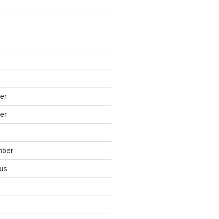
er
er
mber
us