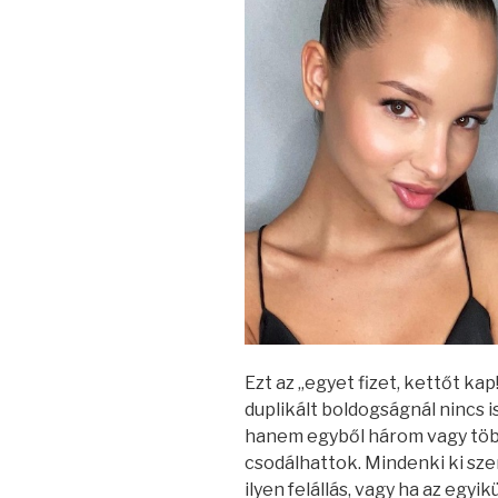
Ezt az „egyet fizet, kettőt kap
duplikált boldogságnál nincs is
hanem egyből három vagy töb
csodálhattok. Mindenki ki sze
ilyen felállás, vagy ha az egy