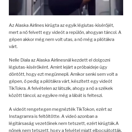
Az Alaska Airlines kirúgta az egyik légiutas-kísérőjét,
mert a nő felvett egy videót a repülőn, ahogyan táncol. A
gépen akkor még nem volt utas, a nő még a pilótákra
várt.
Nelle Diala az Alaska Airlinesnál kezdett el dolgozni
légiutas-kísérőként. Amint lejárt a próbaideje úgy
döntött, hogy ezt megünnepli. Amikor senki sem volt a
gépen, ő pedig a pilótákra várt, készített egy videót
TikTokra. A felvételen az látszik, ahogy a nő a székek
között táncol, az egyikre még a lábát is felteszi.
A videót rengetegen megnézték TikTokon, ezért az
Instagramra is feltöltötte. A videó azonban a
légitársaság vezetőinek nem tetszett, ezért kirúgták.A
nőnek nem tetszett, hogy a felvétel miatt elbocsátották,