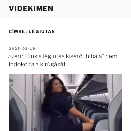
Tartalomhoz
VIDEKIMEN
CÍMKE:
LÉGIUTAS
BEKÜLDVE:
2025-01-19
Szerintünk a légiutas kísérő „hibája” nem
indokolta a kirúgását