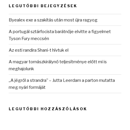
kifejezésre:
LEGUTÓBBI BEJEGYZÉSEK
Byealex exe a szakítás után most újra ragyog
A portugál sztárfocista barátnője elvitte a figyelmet
Tyson Fury meccsén
Az esti randira Shani-t hívtuk el
A magyar tornászkirálynő teljesítménye előtt mi is
meghajolunk
„A jégről a strandra” – Jutta Leerdam a parton mutatta
meg nyári formáját
LEGUTÓBBI HOZZÁSZÓLÁSOK