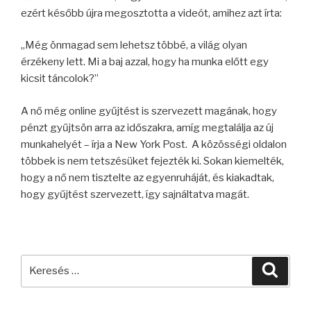
ezért később újra megosztotta a videót, amihez azt írta:
„Még önmagad sem lehetsz többé, a világ olyan
érzékeny lett. Mi a baj azzal, hogy ha munka előtt egy
kicsit táncolok?”
A nő még online gyűjtést is szervezett magának, hogy
pénzt gyűjtsön arra az időszakra, amíg megtalálja az új
munkahelyét – írja a New York Post. A közösségi oldalon
többek is nem tetszésüket fejezték ki. Sokan kiemelték,
hogy a nő nem tisztelte az egyenruháját, és kiakadtak,
hogy gyűjtést szervezett, így sajnáltatva magát.
Keresés
Keres
a
következő