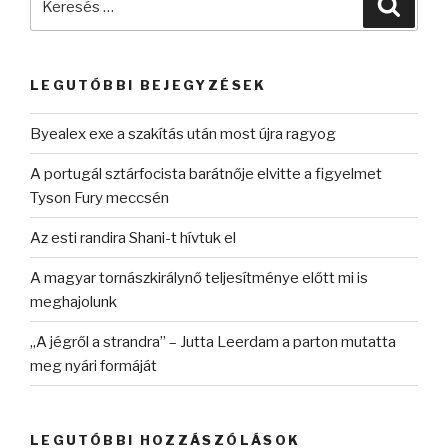
Keres
a
következő
kifejezésre:
LEGUTÓBBI BEJEGYZÉSEK
Byealex exe a szakítás után most újra ragyog
A portugál sztárfocista barátnője elvitte a figyelmet
Tyson Fury meccsén
Az esti randira Shani-t hívtuk el
A magyar tornászkirálynő teljesítménye előtt mi is
meghajolunk
„A jégről a strandra” – Jutta Leerdam a parton mutatta
meg nyári formáját
LEGUTÓBBI HOZZÁSZÓLÁSOK