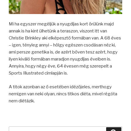
Mi ha egyszer megéljük a nyugdíjas kort örülünk majd
annak is ha kint ülhetünk a teraszon, viszont itt van
Christie Brinkley aki elképesztő formában van. A 68 éves
– igen, tényleg annyi – hölgy egészen csodásan néz ki,
ami persze genetika is, de azért bőven tesz azért, hogy
ilyen kiváló formában maradjon nyugdíjas éveiben is.
Annyira, hogy négy éve, 64 évesen még szerepelt a
Sports Illustrated címlapján is.
A titok azonban az ő esetében idézőjeles, merthogy
nemigen van neki olyan, nincs titkos diéta, mivel régóta
nem diétázik.
Keresés