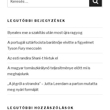
a
következő
kifejezésre:
LEGUTÓBBI BEJEGYZÉSEK
Byealex exe a szakítás után most újra ragyog
A portugál sztárfocista barátnője elvitte a figyelmet
Tyson Fury meccsén
Az esti randira Shani-t hívtuk el
A magyar tornászkirálynő teljesítménye előtt mi is
meghajolunk
„A jégről a strandra” – Jutta Leerdam a parton mutatta
meg nyári formáját
LEGUTÓBBI HOZZÁSZÓLÁSOK