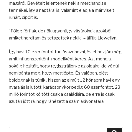
magáról. Bevételt jelentenek neki a merchandise
termékei, így a naptárai is, valamint eladja a már viselt
ruháit, cipőit is.
“Főleg férfiak, de nők ugyanúgy vásárolnak azokból,
amiket hordtam és tetszettek nekik” – állítja Llewellyn.
Így havi 10 ezer fontot tud összehozni, és ehhez jön még,
amit influenszerként, modellként keres. Azt mondja,
sokáig hezitált, hogy regisztráljon-e az oldalra, de végül
nem bánta meg, hogy meglépte. És valóban, elég
boldognak is tűnik , hiszen az elmúlt 12 hónapra havi egy
nyaralás is jutott, karácsonykor pedig 60 ezer fontot, 23
millió forintot költött csak a családjára, de erre is csak
azután jött rá, hogy ránézett a számlakivonatára.
Keresés
Keres