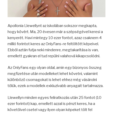
Apollonia Llewellynt az iskolában sokszor megkapta,
hogy kövért. Ma, 20 évesen már a szépségével keresi a
kenyerét. Havi mintegy 10 ezer fontot, azaz csaknem 4
millió forintot keres az OnlyFans-re feltöltött képeivel.
Ebből aztán futja neki mindenre, megtakarítása is van,
emellett gyakran el tud repülni valahová kikapcsolódni.
Az OnlyFans egy olyan oldal, amin egy bizonyos összeg
megfizetése után modelleket lehet követni, valamint
különböző csomagokat is lehet ehhez még vásárolni
tőlük, ezek a modellek exkluzívabb anyagait tartalmazza.
Llewellyn minden egyes feliratkozás után 25 fontot (10
ezer forintot) kap, emellett azzal is pénzt keres, ha a
követőivel csetel vagy ilyen olyan képeket tölt fel