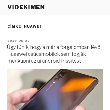
Tartalomhoz
VIDEKIMEN
CÍMKE:
HUAWEI
BEKÜLDVE:
2019-05-22
Úgy tűnik, hogy a már a forgalomban lévő
Huaewei csúcsmobilok sem fogják
megkapni az új android frissítést