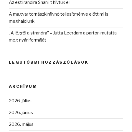
Az esti randira Shani-t hívtuk el
A magyar tornászkirálynő teljesítménye előtt mi is
meghajolunk
„A jégről a strandra” – Jutta Leerdam a parton mutatta
meg nyári formáját
LEGUTÓBBI HOZZÁSZÓLÁSOK
ARCHÍVUM
2026. július
2026. június
2026. május