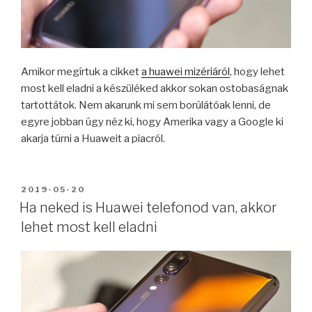
Amikor megírtuk a cikket
a huawei mizériáról
, hogy lehet
most kell eladni a készüléked akkor sokan ostobaságnak
tartottátok. Nem akarunk mi sem borúlátóak lenni, de
egyre jobban úgy néz ki, hogy Amerika vagy a Google ki
akarja túrni a Huaweit a piacról.
BEKÜLDVE:
2019-05-20
Ha neked is Huawei telefonod van, akkor
lehet most kell eladni