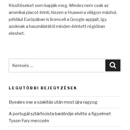
frissítéseket sem kapják meg. Mindez nem csak az
amerikai piacot érinti, hiszen a Huawei a világon máshol,
például Európában is licenceli a Google appjait, így
azoknak a használatától minden érintett régióban
eleshet.
Keresés
Keres
a
következő
kifejezésre:
LEGUTÓBBI BEJEGYZÉSEK
Byealex exe a szakítás után most újra ragyog
A portugál sztárfocista barátnője elvitte a figyelmet
Tyson Fury meccsén