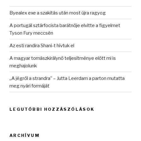
Byealex exe a szakítás után most újra ragyog
A portugál sztárfocista barátnője elvitte a figyelmet
Tyson Fury meccsén
Az esti randira Shani-t hívtuk el
A magyar tornászkirálynő teljesítménye előtt mi is
meghajolunk
„A jégről a strandra” – Jutta Leerdam a parton mutatta
meg nyári formáját
LEGUTÓBBI HOZZÁSZÓLÁSOK
ARCHÍVUM