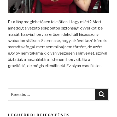
Ez a lány meglehetősen felelőtlen. Hogy miért? Mert
ameddig a vezető sokpontos biztonsági övvel köti be
magát, hagyja, hogy az erősen dekoltált kisasszony
szabadon sikítson. Szerencse, hogy a következő körre is
maradtak fogai, mert semmi baj nem történt, de azért
egy öv nem takarná ki olyan vészesen a lányeget, szóval
biztatjuk a használatára. Istenem hogy cibálja a
gravitáció, de mégis ellenáll neki. Ez olyan csodálatos.
Keresés
Keres
a
következő
kifejezésre:
LEGUTÓBBI BEJEGYZÉSEK