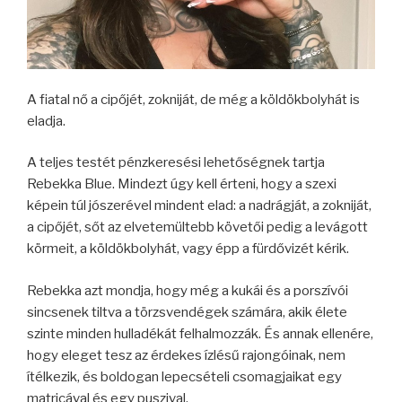
A fiatal nő a cipőjét, zokniját, de még a köldökbolyhát is
eladja.
A teljes testét pénzkeresési lehetőségnek tartja
Rebekka Blue. Mindezt úgy kell érteni, hogy a szexi
képein túl jószerével mindent elad: a nadrágját, a zokniját,
a cipőjét, sőt az elvetemültebb követői pedig a levágott
körmeit, a köldökbolyhát, vagy épp a fürdővizét kérik.
Rebekka azt mondja, hogy még a kukái és a porszívói
sincsenek tiltva a törzsvendégek számára, akik élete
szinte minden hulladékát felhalmozzák. És annak ellenére,
hogy eleget tesz az érdekes ízlésű rajongóinak, nem
ítélkezik, és boldogan lepecsételi csomagjaikat egy
matricával és egy puszival.