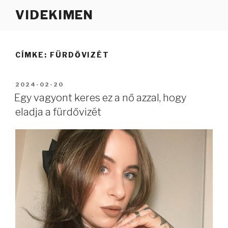
Tartalomhoz
VIDEKIMEN
CÍMKE:
FÜRDŐVIZÉT
BEKÜLDVE:
2024-02-20
Egy vagyont keres ez a nő azzal, hogy
eladja a fürdővizét