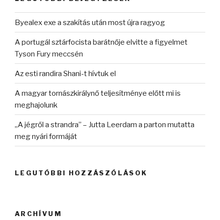
Byealex exe a szakítás után most újra ragyog
A portugál sztárfocista barátnője elvitte a figyelmet
Tyson Fury meccsén
Az esti randira Shani-t hívtuk el
A magyar tornászkirálynő teljesítménye előtt mi is
meghajolunk
„A jégről a strandra” – Jutta Leerdam a parton mutatta
meg nyári formáját
LEGUTÓBBI HOZZÁSZÓLÁSOK
ARCHÍVUM