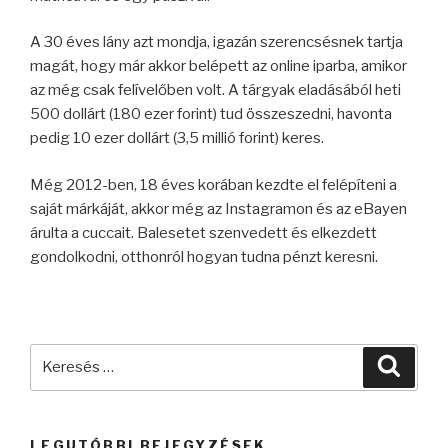
A 30 éves lány azt mondja, igazán szerencsésnek tartja
magát, hogy már akkor belépett az online iparba, amikor
az még csak felívelőben volt. A tárgyak eladásából heti
500 dollárt (180 ezer forint) tud összeszedni, havonta
pedig 10 ezer dollárt (3,5 millió forint) keres.
Még 2012-ben, 18 éves korában kezdte el felépíteni a
saját márkáját, akkor még az Instagramon és az eBayen
árulta a cuccait. Balesetet szenvedett és elkezdett
gondolkodni, otthonról hogyan tudna pénzt keresni.
Keresés
Keres
a
következő
kifejezésre:
LEGUTÓBBI BEJEGYZÉSEK