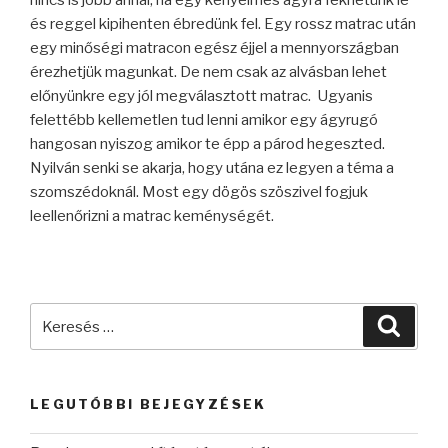
nincs is jobb annál, ha egy kényelmes ágyra fekhetünk le
és reggel kipihenten ébredünk fel. Egy rossz matrac után
egy minőségi matracon egész éjjel a mennyországban
érezhetjük magunkat. De nem csak az alvásban lehet
előnyünkre egy jól megválasztott matrac. Ugyanis
felettébb kellemetlen tud lenni amikor egy ágyrugó
hangosan nyiszog amikor te épp a párod hegeszted.
Nyilván senki se akarja, hogy utána ez legyen a téma a
szomszédoknál. Most egy dögös szöszivel fogjuk
leellenőrizni a matrac keménységét.
Keresés
Keres
a
következő
kifejezésre:
LEGUTÓBBI BEJEGYZÉSEK