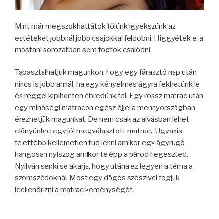
Mint már megszokhattátok tőlünk igyekszünk az
estéteket jobbnál jobb csajokkal feldobni. Higgyétek el a
mostani sorozatban sem fogtok csalódni.
Tapasztalhatjuk magunkon, hogy egy fárasztó nap után
nincs is jobb annál, ha egy kényelmes ágyra fekhetünk le
és reggel kipihenten ébredünk fel. Egy rossz matrac után
egy minőségi matracon egész éjjel a mennyországban
érezhetjük magunkat. De nem csak az alvásban lehet
előnyünkre egy jól megválasztott matrac. Ugyanis
felettébb kellemetlen tud lenni amikor egy ágyrugó
hangosan nyiszog amikor te épp a párod hegeszted.
Nyilván senki se akarja, hogy utána ez legyen a téma a
szomszédoknál. Most egy dögös szöszivel fogjuk
leellenőrizni a matrac keménységét.