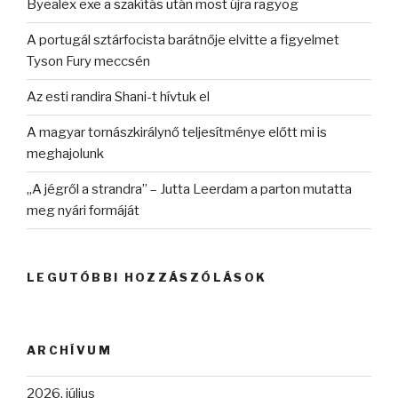
Byealex exe a szakítás után most újra ragyog
A portugál sztárfocista barátnője elvitte a figyelmet
Tyson Fury meccsén
Az esti randira Shani-t hívtuk el
A magyar tornászkirálynő teljesítménye előtt mi is
meghajolunk
„A jégről a strandra” – Jutta Leerdam a parton mutatta
meg nyári formáját
LEGUTÓBBI HOZZÁSZÓLÁSOK
ARCHÍVUM
2026. július