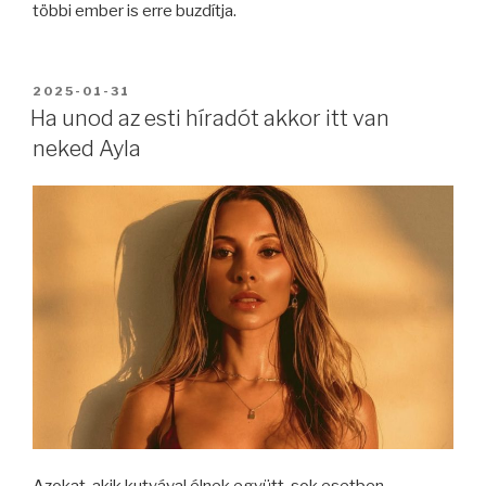
többi ember is erre buzdítja.
BEKÜLDVE:
2025-01-31
Ha unod az esti híradót akkor itt van
neked Ayla