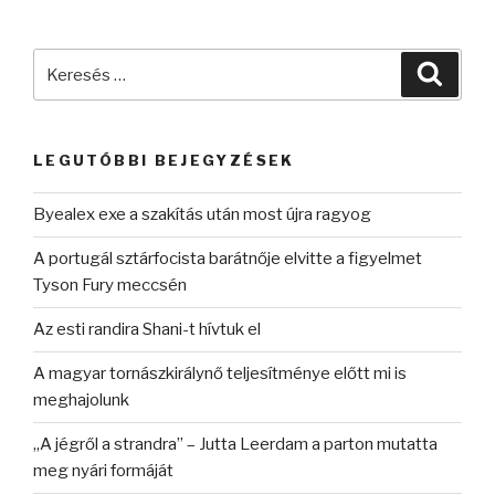
Keresés
Keres
a
következő
kifejezésre:
LEGUTÓBBI BEJEGYZÉSEK
Byealex exe a szakítás után most újra ragyog
A portugál sztárfocista barátnője elvitte a figyelmet
Tyson Fury meccsén
Az esti randira Shani-t hívtuk el
A magyar tornászkirálynő teljesítménye előtt mi is
meghajolunk
„A jégről a strandra” – Jutta Leerdam a parton mutatta
meg nyári formáját