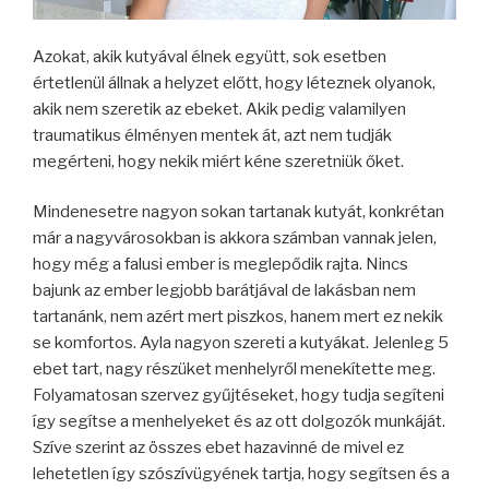
Azokat, akik kutyával élnek együtt, sok esetben
értetlenül állnak a helyzet előtt, hogy léteznek olyanok,
akik nem szeretik az ebeket. Akik pedig valamilyen
traumatikus élményen mentek át, azt nem tudják
megérteni, hogy nekik miért kéne szeretniük őket.
Mindenesetre nagyon sokan tartanak kutyát, konkrétan
már a nagyvárosokban is akkora számban vannak jelen,
hogy még a falusi ember is meglepődik rajta. Nincs
bajunk az ember legjobb barátjával de lakásban nem
tartanánk, nem azért mert piszkos, hanem mert ez nekik
se komfortos. Ayla nagyon szereti a kutyákat. Jelenleg 5
ebet tart, nagy részüket menhelyről menekítette meg.
Folyamatosan szervez gyűjtéseket, hogy tudja segíteni
így segítse a menhelyeket és az ott dolgozók munkáját.
Szíve szerint az összes ebet hazavinné de mivel ez
lehetetlen így szószívügyének tartja, hogy segítsen és a