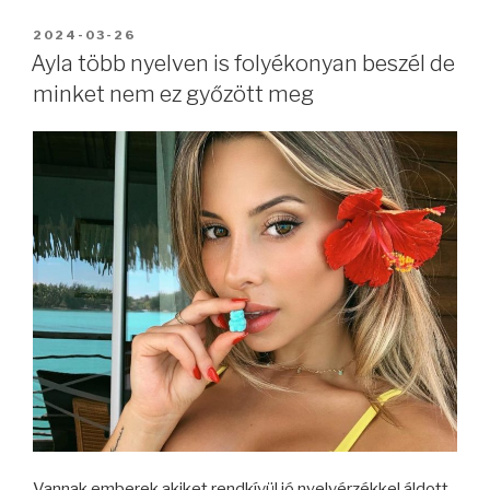
BEKÜLDVE:
2024-03-26
Ayla több nyelven is folyékonyan beszél de
minket nem ez győzött meg
Vannak emberek akiket rendkívül jó nyelvérzékkel áldott