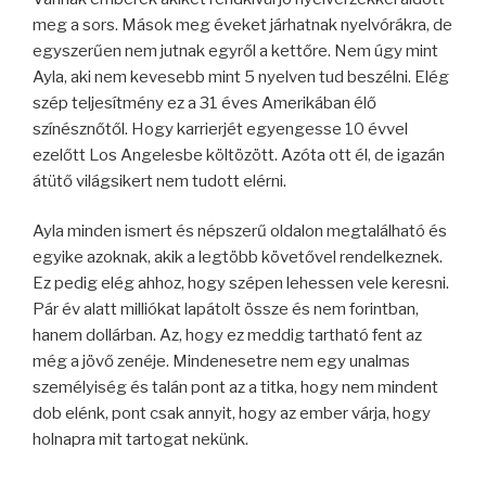
meg a sors. Mások meg éveket járhatnak nyelvórákra, de
egyszerűen nem jutnak egyről a kettőre. Nem úgy mint
Ayla, aki nem kevesebb mint 5 nyelven tud beszélni. Elég
szép teljesítmény ez a 31 éves Amerikában élő
színésznőtől. Hogy karrierjét egyengesse 10 évvel
ezelőtt Los Angelesbe költözött. Azóta ott él, de igazán
átütő világsikert nem tudott elérni.
Ayla minden ismert és népszerű oldalon megtalálható és
egyike azoknak, akik a legtöbb követővel rendelkeznek.
Ez pedig elég ahhoz, hogy szépen lehessen vele keresni.
Pár év alatt milliókat lapátolt össze és nem forintban,
hanem dollárban. Az, hogy ez meddig tartható fent az
még a jövő zenéje. Mindenesetre nem egy unalmas
személyiség és talán pont az a titka, hogy nem mindent
dob elénk, pont csak annyit, hogy az ember várja, hogy
holnapra mit tartogat nekünk.