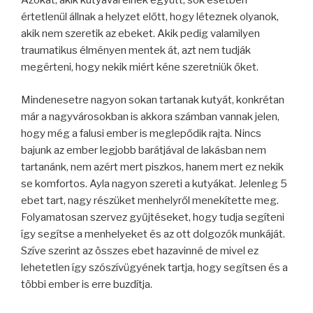
Azokat, akik kutyával élnek együtt, sok esetben
értetlenül állnak a helyzet előtt, hogy léteznek olyanok,
akik nem szeretik az ebeket. Akik pedig valamilyen
traumatikus élményen mentek át, azt nem tudják
megérteni, hogy nekik miért kéne szeretniük őket.
Mindenesetre nagyon sokan tartanak kutyát, konkrétan
már a nagyvárosokban is akkora számban vannak jelen,
hogy még a falusi ember is meglepődik rajta. Nincs
bajunk az ember legjobb barátjával de lakásban nem
tartanánk, nem azért mert piszkos, hanem mert ez nekik
se komfortos. Ayla nagyon szereti a kutyákat. Jelenleg 5
ebet tart, nagy részüket menhelyről menekítette meg.
Folyamatosan szervez gyűjtéseket, hogy tudja segíteni
így segítse a menhelyeket és az ott dolgozók munkáját.
Szíve szerint az összes ebet hazavinné de mivel ez
lehetetlen így szószívügyének tartja, hogy segítsen és a
többi ember is erre buzdítja.