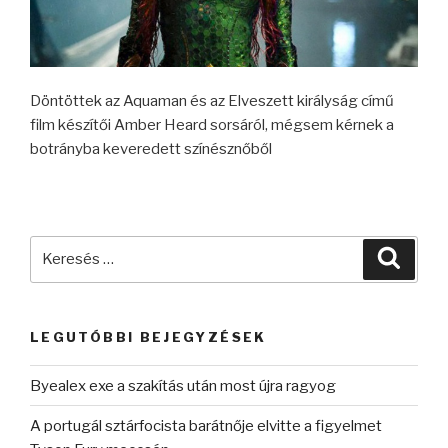
Döntöttek az Aquaman és az Elveszett királyság című
film készítői Amber Heard sorsáról, mégsem kérnek a
botrányba keveredett színésznőből
Keresés
Keres
a
következő
kifejezésre:
LEGUTÓBBI BEJEGYZÉSEK
Byealex exe a szakítás után most újra ragyog
A portugál sztárfocista barátnője elvitte a figyelmet