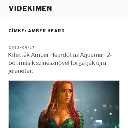
Tartalomhoz
VIDEKIMEN
CÍMKE:
AMBER HEARD
BEKÜLDVE:
2022-06-17
Kitették Amber Heardöt az Aquaman 2-
ből, másik színésznővel forgatják újra
jeleneteit