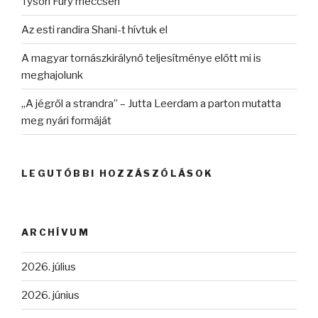
Tyson Fury meccsén
Az esti randira Shani-t hívtuk el
A magyar tornászkirálynő teljesítménye előtt mi is
meghajolunk
„A jégről a strandra” – Jutta Leerdam a parton mutatta
meg nyári formáját
LEGUTÓBBI HOZZÁSZÓLÁSOK
ARCHÍVUM
2026. július
2026. június