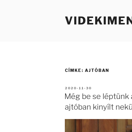
Tartalomhoz
VIDEKIME
CÍMKE:
AJTÓBAN
BEKÜLDVE:
2020-11-30
Még be se léptünk 
ajtóban kinyílt nek