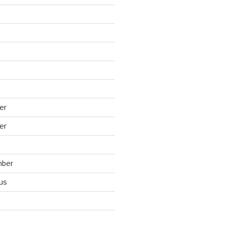
er
er
mber
us