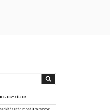
Keresés
 BEJEGYZÉSEK
szakítás után most újra ragyog