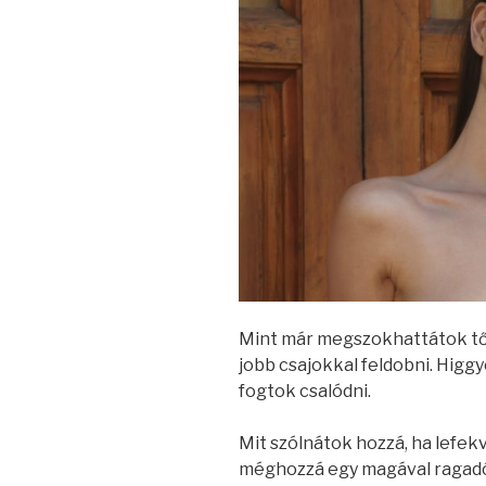
Mint már megszokhattátok tő
jobb csajokkal feldobni. Higg
fogtok csalódni.
Mit szólnátok hozzá, ha lefek
méghozzá egy magával ragadó b