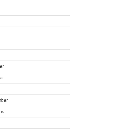
er
er
mber
us