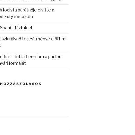
rfocista barátnője elvitte a
on Fury meccsén
 Shani-t hívtuk el
szkirálynő teljesítménye előtt mi
k
randra” – Jutta Leerdam a parton
yári formáját
 HOZZÁSZÓLÁSOK