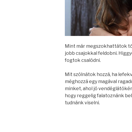
Mint már megszokhattátok tő
jobb csajokkal feldobni. Higg
fogtok csalódni.
Mit szólnátok hozzá, ha lefek
méghozzá egy magával ragadó b
minket, ahol jó vendéglátóként
hogy reggelig falatoznánk bel
tudnánk viselni.