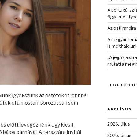
A portugál sztá
figyelmet Tys
Az esti randira
A magyar torná
is meghajolun
„A jégről a st
mutatta meg n
LEGUTÓBBI
lünk igyekszünk az estéteket jobbnál
yétek el a mostani sorozatban sem
ARCHÍVUM
2026. július
vés előtt levegőznénk egy kicsit,
ájos barnával. A teraszára invitál
2026. június