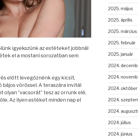
2025. május
2025. április
2025. március
2025. február
lünk igyekszünk az estéteket jobbnál
2025. január
yétek el a mostani sorozatban sem
2024. decemb
2024. novemb
vés előtt levegőznénk egy kicsit,
ájos vörössel. A teraszára invitál
2024. október
 olyan “vacsorát” tesz az orrunk elé,
2024. szepte
őle. Az ilyen estéket minden nap el
2024. auguszt
2024. július
2024. június