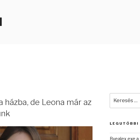
N
Keresés
a házba, de Leona már az
a
következő
ünk
kifejezésre:
LEGUTÓBBI
Byealex exe a 