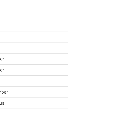
er
er
mber
us