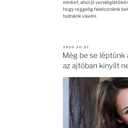
minket, ahol jó vendéglátóként
hogy reggelig falatoznánk bel
tudnánk viselni.
BEKÜLDVE:
2020-10-07
Még be se léptünk
az ajtóban kinyílt 