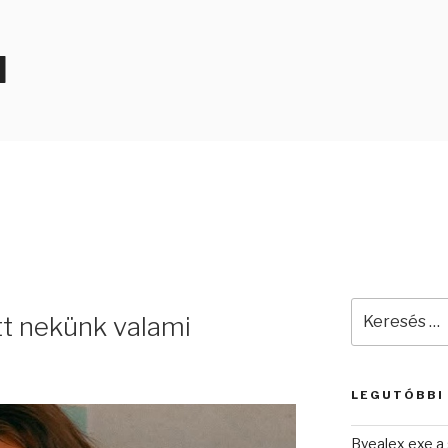
N
Keresés
tt nekünk valami
a
következő
kifejezésre:
LEGUTÓBBI
Byealex exe a 