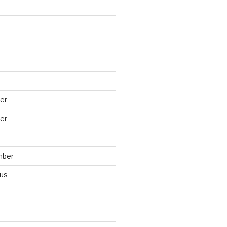
er
er
mber
us