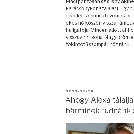
Madi pontosan az a lány, akin
karácsonykor a fa alatt. Egy 
ajándék. A huncut szemek és 
okos nő köszön vissza ránk, u
hallgatója. Minden adott ahho
visszavinni soha. Nagy öröm 
tekintetű szempár néz ránk.
BEKÜLDVE:
2023-02-20
Ahogy Alexa tálalja
bárminek tudnánk ö