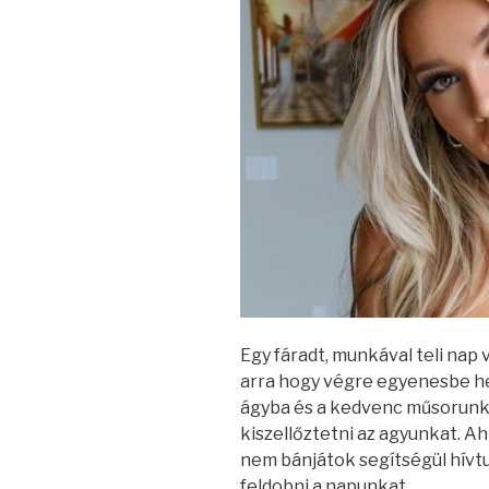
Egy fáradt, munkával teli na
arra hogy végre egyenesbe he
ágyba és a kedvenc műsorunkr
kiszellőztetni az agyunkat. 
nem bánjátok segítségül hívtu
feldobni a napunkat.