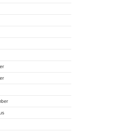
er
er
mber
us