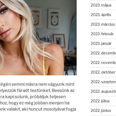
2023. május
2023. április
2023. március
2023. február
2023. január
2022. decemb
2022. novemb
2022. október
2022. szepte
p végén semmi másra nem vágyunk mint
lyezzük fáradt testünket. Beesünk az
2022. auguszt
a kapcsolunk, próbáljuk teljesen
2022. július
Ahhoz, hogy ez még jobban menjen ha
nk valakit, aki huncut mosolyával fogja
2022. június