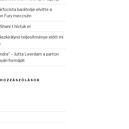
rfocista barátnője elvitte a
on Fury meccsén
 Shani-t hívtuk el
szkirálynő teljesítménye előtt mi
k
randra” – Jutta Leerdam a parton
yári formáját
 HOZZÁSZÓLÁSOK