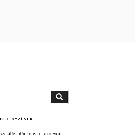
Keresés
 BEJEGYZÉSEK
szakítás után most újra ragyog