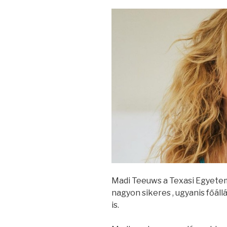
Madi Teeuws a Texasi Egyetem 
nagyon sikeres , ugyanis főál
is.