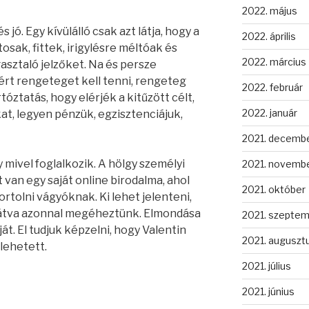
2022. május
 jó. Egy kívülálló csak azt látja, hogy a
2022. április
osak, fittek, irigylésre méltóak és
2022. március
sztaló jelzőket. Na és persze
rt rengeteget kell tenni, rengeteg
2022. február
óztatás, hogy elérjék a kitűzött célt,
2022. január
at, legyen pénzük, egzisztenciájuk,
2021. decemb
 mivel foglalkozik. A hölgy személyi
2021. novemb
 van egy saját online birodalma, ahol
2021. október
rtolni vágyóknak. Ki lehet jelenteni,
látva azonnal megéheztünk. Elmondása
2021. szepte
át. El tudjuk képzelni, hogy Valentin
2021. auguszt
lehetett.
2021. július
2021. június