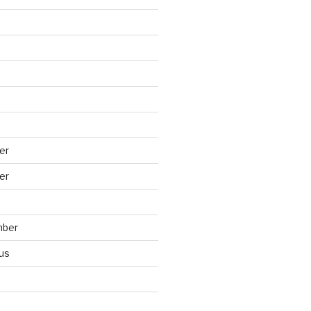
er
er
mber
us