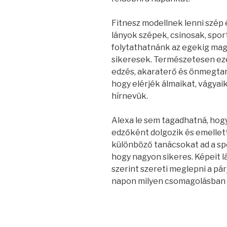
Fitnesz modellnek lenni szép és
lányok szépek, csinosak, sport
folytathatnánk az egekig maga
sikeresek. Természetesen ezé
edzés, akaraterő és önmegtart
hogy elérjék álmaikat, vágyaik
hírnevük.
Alexa le sem tagadhatná, hogy
edzőként dolgozik és emellett
különböző tanácsokat ad a spo
hogy nagyon sikeres. Képeit 
szerint szereti meglepni a párj
napon milyen csomagolásban 