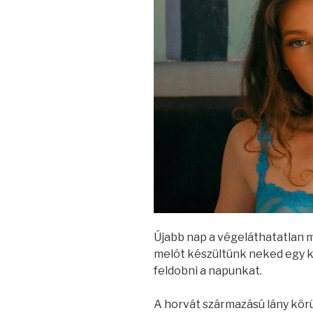
Újabb nap a végeláthatatlan 
melót készültünk neked egy ki
feldobni a napunkat.
A horvát származású lány körü