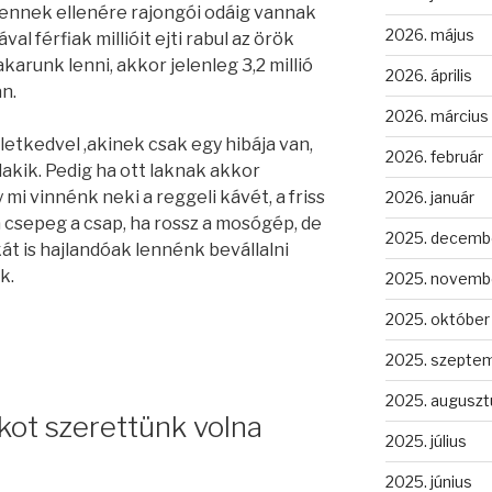
 ennek ellenére rajongói odáig vannak
2026. május
al férfiak millióit ejti rabul az örök
karunk lenni, akkor jelenleg 3,2 millió
2026. április
n.
2026. március
letkedvel ,akinek csak egy hibája van,
2026. február
kik. Pedig ha ott laknak akkor
i vinnénk neki a reggeli kávét, a friss
2026. január
csepeg a csap, ha rossz a mosógép, de
2025. decemb
át is hajlandóak lennénk bevállalni
k.
2025. novemb
2025. október
2025. szepte
2025. auguszt
kot szerettünk volna
2025. július
2025. június