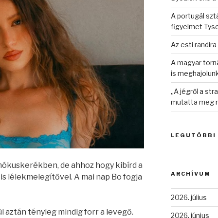
A portugál sztá
figyelmet Tys
Az esti randira
A magyar torná
is meghajolun
„A jégről a st
mutatta meg n
LEGUTÓBBI
mókuskerékben, de ahhoz hogy kibírd a
ARCHÍVUM
s lélekmelegítővel. A mai nap Bo fogja
2026. július
l aztán tényleg mindig forr a levegő.
2026. június