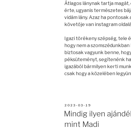
Átlagos lánynak tartja magát,
érte, ugyanis természetes bájáv
vidám lány. Azaz ha pontosak a
követője van instagram oldalá
Igazi törékeny szépség, tele é
hogy nem a szomszédunkban la
biztosak vagyunk benne, hogy m
péksüteményt, segítenénk ha 
igazából bármilyen kerti munk
csak hogy a közelében legyün
BEKÜLDVE:
2023-03-19
Mindig ilyen ajándé
mint Madi