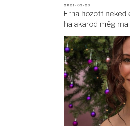
BEKÜLDVE:
2021-03-23
Erna hozott neked e
ha akarod még ma 