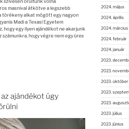
ek szívesen örültünk volna
2024. május
piros masnival átkötve a legszebb
a törékeny alkat mögött egy nagyon
2024. április
gyanis Madi a Texasi Egyetem
2024. március
z, hogy egy ilyen ajándékot ne akarjunk
ez számunkra, hogy végre nem egy üres
2024. február
2024. január
2023. decemb
2023. novemb
2023. október
2023. szepte
 az ajándékot úgy
2023. auguszt
rülni
2023. július
2023. június