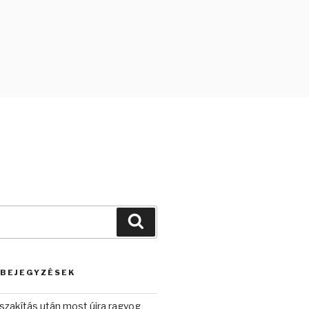
Keresés
 BEJEGYZÉSEK
szakítás után most újra ragyog