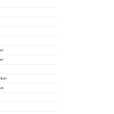
er
er
mber
us