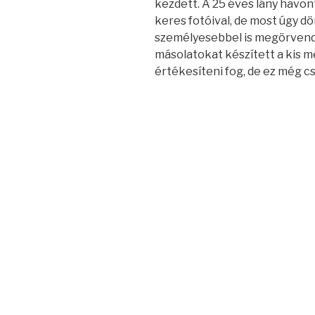
kezdett. A 25 éves lány havonta
keres fotóival, de most úgy dö
személyesebbel is megörvende
másolatokat készített a kis 
értékesíteni fog, de ez még c