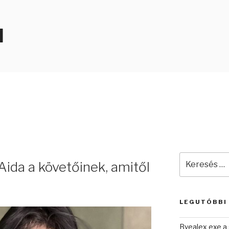
N
Keresés
 Aida a követőinek, amitől
a
következő
kifejezésre:
LEGUTÓBBI
Byealex exe a 