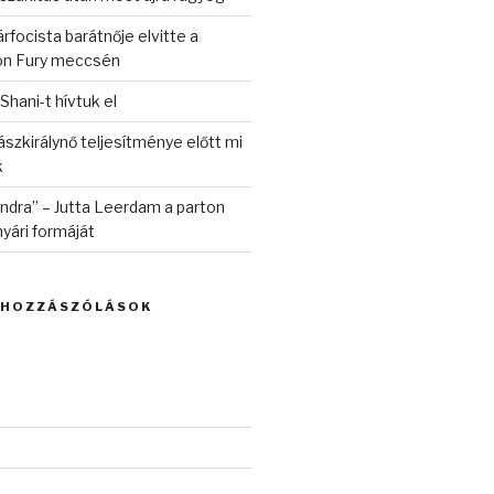
rfocista barátnője elvitte a
on Fury meccsén
 Shani-t hívtuk el
szkirálynő teljesítménye előtt mi
k
randra” – Jutta Leerdam a parton
yári formáját
 HOZZÁSZÓLÁSOK