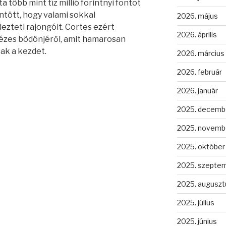
 több mint tíz millió forintnyi fontot
ntött, hogy valami sokkal
2026. május
zteti rajongóit. Cortes ezért
2026. április
mézes bödönjéről, amit hamarosan
sak a kezdet.
2026. március
2026. február
2026. január
2025. decemb
2025. novemb
2025. október
2025. szepte
2025. auguszt
2025. július
2025. június