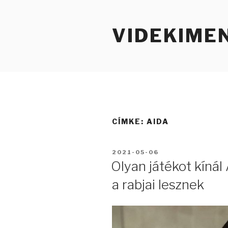
Tartalomhoz
VIDEKIME
CÍMKE:
AIDA
BEKÜLDVE:
2021-05-06
Olyan játékot kínál
a rabjai lesznek