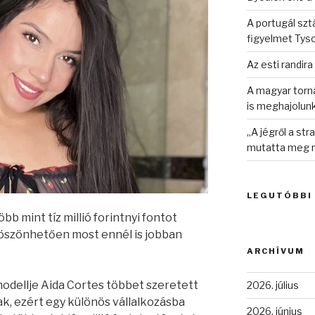
A portugál sztá
figyelmet Tys
Az esti randira
A magyar torná
is meghajolun
„A jégről a st
mutatta meg n
LEGUTÓBBI
öbb mint tíz millió forintnyi fontot
öszönhetően most ennél is jobban
ARCHÍVUM
odellje Aida Cortes többet szeretett
2026. július
k, ezért egy különös vállalkozásba
2026. június