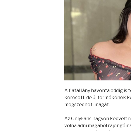
A fiatal lány havonta eddig is t
keresett, de új termékének k
megszedheti magát.
Az OnlyFans nagyon kedvelt m
volna adni magából rajongóina