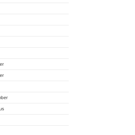
er
er
mber
us