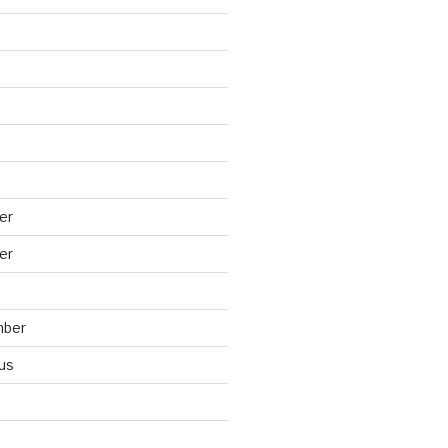
er
er
mber
us