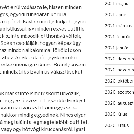
2021. május
evétlenül vadássza le, hiszen minden
eges, egyedi ruhadarab kerül a
2021. április
á a pénzt. Kaylee mindig tudja, hogyan
2021. március
pi stílussal, így minden egyes outfitje
tok szinte második otthonává váltak,
2021. február
ál. Sokan csodálják, hogyan képes úgy
2021. január
gy az minden alkalommal tökéletesen
atához. Az akciók híre gyakran elér
2020. decemb
 kedvezmény igazi kincs, Brandy sosem
2020. novemb
 mindig új és izgalmas választásokat
2020. október
2020. szepte
k már szinte ismerősként üdvözlik,
, hogy az új szezon legszebb darabjait
2020. auguszt
egvan az a varázslat, ami egyszerre
2020. július
anakkor mindig egyedinek. Nincs olyan
á megtalálni a legmegfelelőbb outfitet,
2020. június
 vagy egy hétvégi kiruccanásról. Igazi