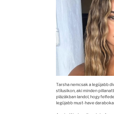
Tarsha nemcsak a legújabb di
stílusikon, aki minden pillan
plázákban landol, hogy felfed
legújabb must-have daraboka