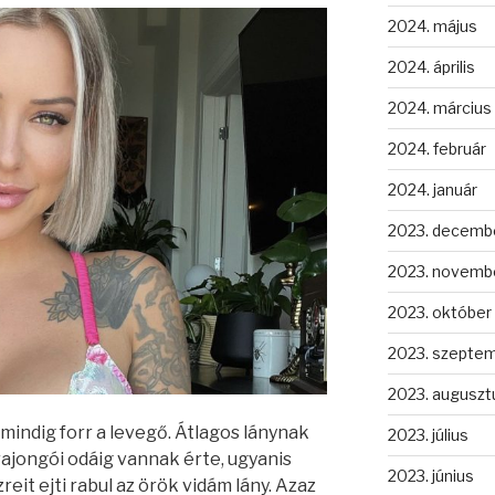
2024. május
2024. április
2024. március
2024. február
2024. január
2023. decemb
2023. novemb
2023. október
2023. szepte
2023. auguszt
mindig forr a levegő. Átlagos lánynak
2023. július
rajongói odáig vannak érte, ugyanis
2023. június
eit ejti rabul az örök vidám lány. Azaz