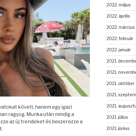
2022. május
2022. április
2022. március
2022. február
2022. január
2021. decemb
2021. novemb
2021. október
2021. szepte
2021. auguszt
vatokat követi, hanem egy igazi
atban ragyog. Munka után mindig a
2021. július
ezze az új trendeket és beszerezze a
2021. június
t.