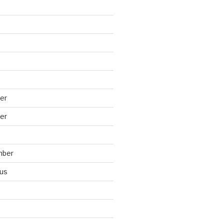
er
er
mber
us