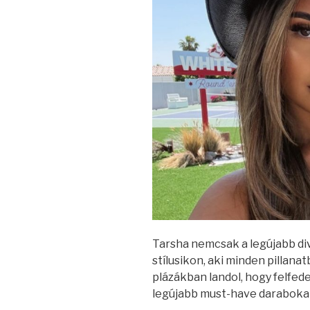
Tarsha nemcsak a legújabb di
stílusikon, aki minden pillan
plázákban landol, hogy felfed
legújabb must-have daraboka