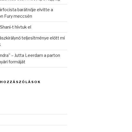
rfocista barátnője elvitte a
on Fury meccsén
 Shani-t hívtuk el
szkirálynő teljesítménye előtt mi
k
randra” – Jutta Leerdam a parton
yári formáját
 HOZZÁSZÓLÁSOK