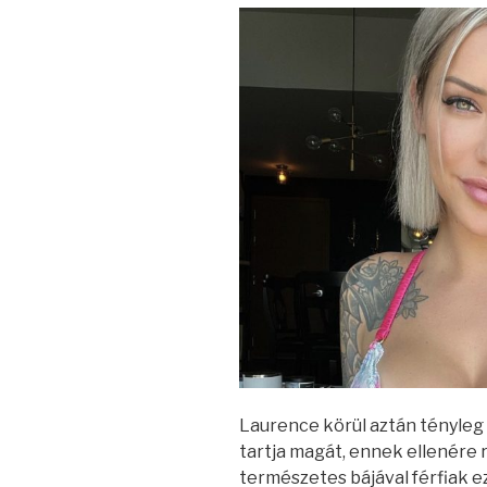
Laurence körül aztán tényleg 
tartja magát, ennek ellenére 
természetes bájával férfiak ezr