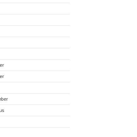
er
er
mber
us