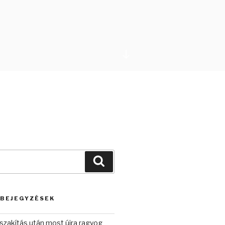
Görgetés
a
tartalomhoz
Keresés
 BEJEGYZÉSEK
szakítás után most újra ragyog