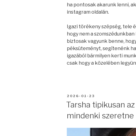
ha pontosak akarunk lenni, a
instagram oldalán.
Igazi törékeny szépség, tele é
hogy nem a szomszédunkban la
biztosak vagyunk benne, hogy m
péksüteményt, segítenénk ha 
igazából bármilyen kerti munk
csak hogy a közelében legyün
BEKÜLDVE:
2026-01-23
Tarsha tipikusan az
mindenki szeretne 