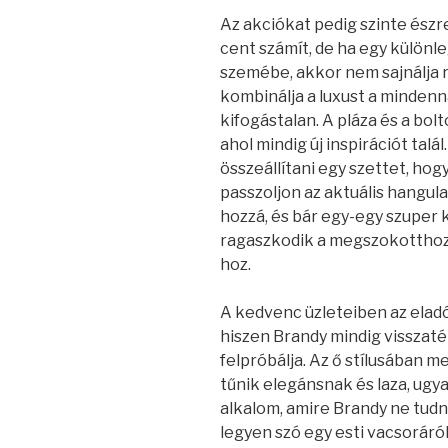
Az akciókat pedig szinte észr
cent számít, de ha egy különl
szemébe, akkor nem sajnálja r
kombinálja a luxust a mindenna
kifogástalan. A pláza és a bol
ahol mindig új inspirációt tal
összeállítani egy szettet, ho
passzoljon az aktuális hangul
hozzá, és bár egy-egy szuper
ragaszkodik a megszokotthoz,
hoz.
A kedvenc üzleteiben az eladó
hiszen Brandy mindig visszatér
felpróbálja. Az ő stílusában m
tűnik elegánsnak és laza, ugy
alkalom, amire Brandy ne tudn
legyen szó egy esti vacsoráról