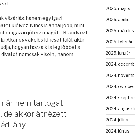
zól.
2025. május
k vásárlás, hanem egy igazi
2025. április
atot kiélvez. Nincs is annál jobb, mint
2025. március
mber igazán jól érzi magát – Brandy ezt
 Akár egy akciós kincset talál, akár
2025. február
udja, hogyan hozza ki a legtöbbet a
2025. január
 a divatot nemcsak viselni, hanem
2024. decemb
2024. novemb
2024. október
2024. szepte
p már nem tartogat
2024. auguszt
 de akkor átnézett
2024. július
éd lány
2024. június