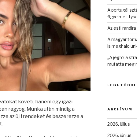
A portugál sztá
figyelmet Tys
Az esti randira
A magyar torná
is meghajolun
„A jégről a st
mutatta meg n
LEGUTÓBBI
vatokat követi, hanem egy igazi
atban ragyog. Munka után mindig a
ARCHÍVUM
ezze az új trendeket és beszerezze a
t.
2026. július
2026. június