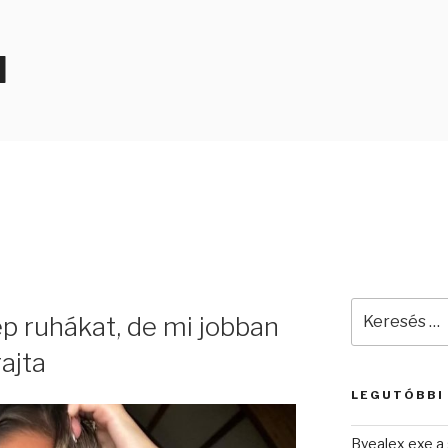
N
Keresés
ép ruhákat, de mi jobban
a
következő
rajta
kifejezésre:
LEGUTÓBBI
Byealex exe a 