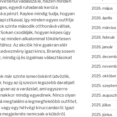
evétlenül vadássza le, hiszen minden
eges, egyedi ruhadarab kerül a
2026. május
á a pénzt. Kaylee mindig tudja, hogyan
2026. április
pi stílussal, így minden egyes outfitje
tok szinte második otthonává váltak,
2026. március
ál. Sokan csodálják, hogyan képes úgy
2026. február
gy az minden alkalommal tökéletesen
atához. Az akciók híre gyakran elér
2026. január
 kedvezmény igazi kincs, Brandy sosem
2025. decemb
 mindig új és izgalmas választásokat
2025. novemb
2025. október
k már szinte ismerősként üdvözlik,
, hogy az új szezon legszebb darabjait
2025. szepte
egvan az a varázslat, ami egyszerre
anakkor mindig egyedinek. Nincs olyan
2025. auguszt
á megtalálni a legmegfelelőbb outfitet,
2025. július
 vagy egy hétvégi kiruccanásról. Igazi
y a megjelenés nemcsak a külsőről,
2025. június