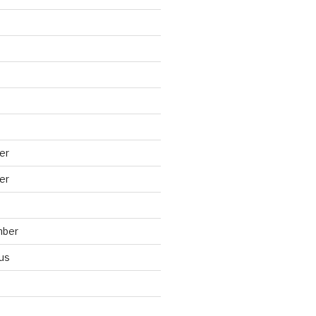
er
er
mber
us