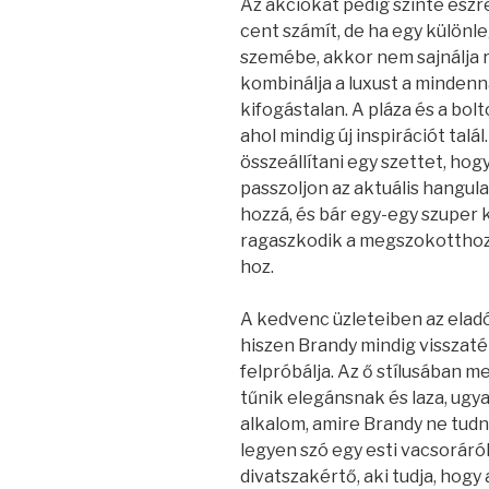
Az akciókat pedig szinte észr
cent számít, de ha egy különl
szemébe, akkor nem sajnálja r
kombinálja a luxust a mindenna
kifogástalan. A pláza és a bol
ahol mindig új inspirációt tal
összeállítani egy szettet, ho
passzoljon az aktuális hangul
hozzá, és bár egy-egy szuper
ragaszkodik a megszokotthoz,
hoz.
A kedvenc üzleteiben az eladó
hiszen Brandy mindig visszatér
felpróbálja. Az ő stílusában m
tűnik elegánsnak és laza, ugy
alkalom, amire Brandy ne tudn
legyen szó egy esti vacsoráról
divatszakértő, aki tudja, hog