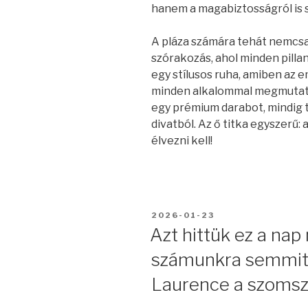
hanem a magabiztosságról is s
A pláza számára tehát nemcsa
szórakozás, ahol minden pillan
egy stílusos ruha, amiben az e
minden alkalommal megmutatja.
egy prémium darabot, mindig t
divatból. Az ő titka egyszerű:
élvezni kell!
BEKÜLDVE:
2026-01-23
Azt hittük ez a na
számunkra semmit,
Laurence a szomsz