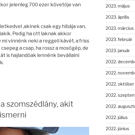
kkor jelenleg 700 ezer követője van
2023. május
2023. április
letkedvel ,akinek csak egy hibája van,
2023. március
kik. Pedig ha ott laknak akkor
2023. február
i vinnénk neki a reggeli kávét, a friss
csepeg a csap, ha rossz a mosógép, de
2023. január
át is hajlandóak lennénk bevállalni
2022. decemb
k.
2022. novemb
2022. október
2022. szepte
 a szomszédlány, akit
2022. auguszt
ismerni
2022. július
2022. június