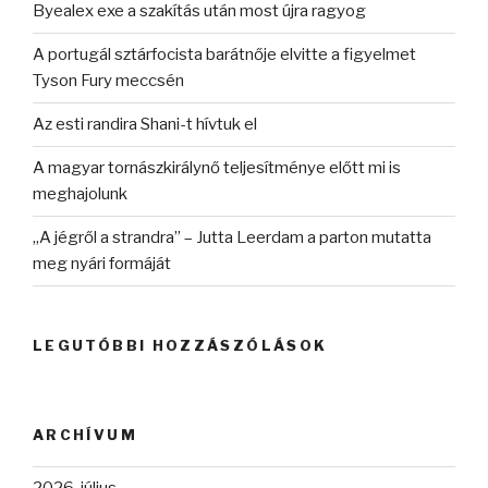
Byealex exe a szakítás után most újra ragyog
A portugál sztárfocista barátnője elvitte a figyelmet
Tyson Fury meccsén
Az esti randira Shani-t hívtuk el
A magyar tornászkirálynő teljesítménye előtt mi is
meghajolunk
„A jégről a strandra” – Jutta Leerdam a parton mutatta
meg nyári formáját
LEGUTÓBBI HOZZÁSZÓLÁSOK
ARCHÍVUM