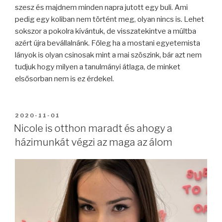
szesz és majdnem minden napra jutott egy buli. Ami
pedig egy koliban nem történt meg, olyan nincs is. Lehet
sokszor a pokolra kívántuk, de visszatekintve a múltba
azért újra bevállalnánk. Főleg ha a mostani egyetemista
lányok is olyan csinosak mint a mai szöszink, bár azt nem
tudjuk hogy milyen a tanulmányi átlaga, de minket
elsősorban nem is ez érdekel.
BEKÜLDVE:
2020-11-01
Nicole is otthon maradt és ahogy a
házimunkát végzi az maga az álom