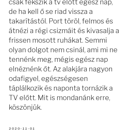
csak fekszik a tv előtt egész nap,
de ha kell ő se riad vissza a
takarítástól. Port töröl, felmos és
átnézi a régi csizmáit és kivasalja a
frissen mosott ruhákat. Semmi
olyan dolgot nem csinál, ami mi ne
tennénk meg, mégis egész nap
elnéznénk őt. Az alakjára nagyon
odafigyel, egészségesen
táplálkozik és naponta tornázik a
TV előtt. Mit is mondanánk erre,
köszönjük.
BEKÜLDVE:
2020-11-01