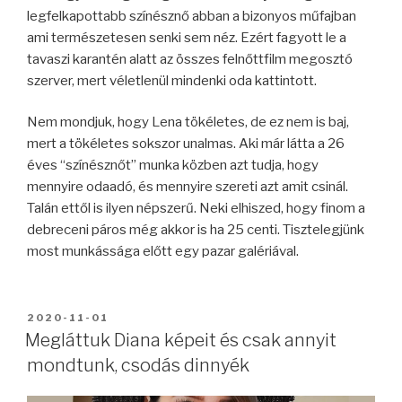
legfelkapottabb színésznő abban a bizonyos műfajban
ami természetesen senki sem néz. Ezért fagyott le a
tavaszi karantén alatt az összes felnőttfilm megosztó
szerver, mert véletlenül mindenki oda kattintott.
Nem mondjuk, hogy Lena tökéletes, de ez nem is baj,
mert a tökéletes sokszor unalmas. Aki már látta a 26
éves “színésznőt” munka közben azt tudja, hogy
mennyire odaadó, és mennyire szereti azt amit csinál.
Talán ettől is ilyen népszerű. Neki elhiszed, hogy finom a
debreceni páros még akkor is ha 25 centi. Tisztelegjünk
most munkássága előtt egy pazar galériával.
BEKÜLDVE:
2020-11-01
Megláttuk Diana képeit és csak annyit
mondtunk, csodás dinnyék