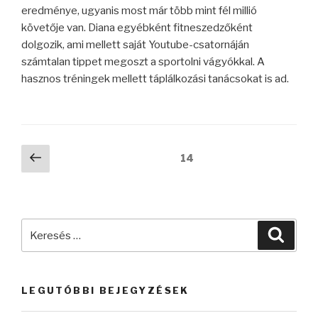
eredménye, ugyanis most már több mint fél millió
követője van. Diana egyébként fitneszedzőként
dolgozik, ami mellett saját Youtube-csatornáján
számtalan tippet megoszt a sportolni vágyókkal. A
hasznos tréningek mellett táplálkozási tanácsokat is ad.
Bejegyzések
Előző
Oldal
14
oldal
lapozása
Keresés
Keres
a
következő
kifejezésre:
LEGUTÓBBI BEJEGYZÉSEK