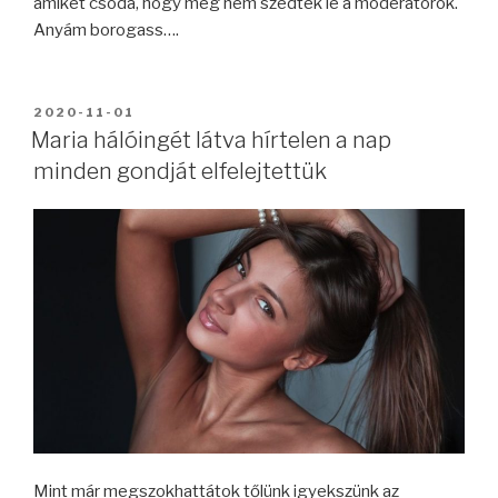
amiket csoda, hogy még nem szedtek le a moderátorok.
Anyám borogass….
BEKÜLDVE:
2020-11-01
Maria hálóingét látva hírtelen a nap
minden gondját elfelejtettük
Mint már megszokhattátok tőlünk igyekszünk az