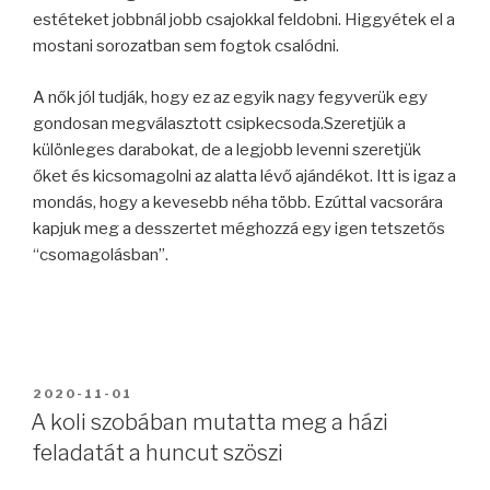
estéteket jobbnál jobb csajokkal feldobni. Higgyétek el a
mostani sorozatban sem fogtok csalódni.
A nők jól tudják, hogy ez az egyik nagy fegyverük egy
gondosan megválasztott csipkecsoda.Szeretjük a
különleges darabokat, de a legjobb levenni szeretjük
őket és kicsomagolni az alatta lévő ajándékot. Itt is igaz a
mondás, hogy a kevesebb néha több. Ezúttal vacsorára
kapjuk meg a desszertet méghozzá egy igen tetszetős
“csomagolásban”.
BEKÜLDVE:
2020-11-01
A koli szobában mutatta meg a házi
feladatát a huncut szöszi