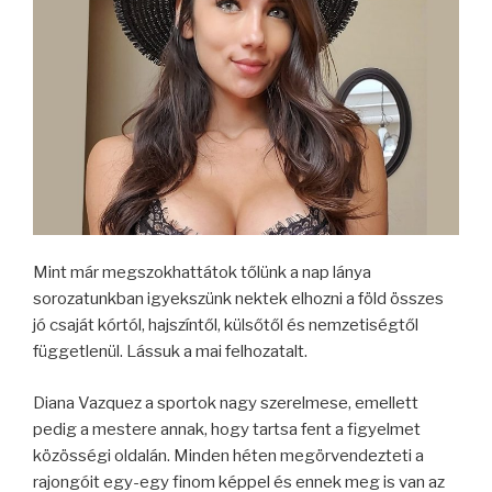
Mint már megszokhattátok tőlünk a nap lánya
sorozatunkban igyekszünk nektek elhozni a föld összes
jó csaját kórtól, hajszíntől, külsőtől és nemzetiségtől
függetlenül. Lássuk a mai felhozatalt.
Diana Vazquez a sportok nagy szerelmese, emellett
pedig a mestere annak, hogy tartsa fent a figyelmet
közösségi oldalán. Minden héten megörvendezteti a
rajongóit egy-egy finom képpel és ennek meg is van az