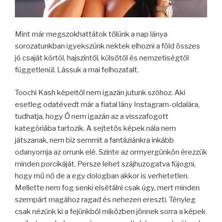
Mint már megszokhattátok tőlünk a nap lánya
sorozatunkban igyekszünk nektek elhozni a föld összes
jó csaját kórtól, hajszíntől, külsőtől és nemzetiségtől
függetlenül. Lássuk a mai felhozatalt.
Toochi Kash képeitől nem igazán jutunk szóhoz. Aki
esetleg odatévedt már a fiatal lány Instagram-oldalára,
tudhatja, hogy Ő nem igazán az a visszafogott
kategóriába tartozik. A sejtetős képek nála nem
játszanak, nem bíz semmit a fantáziánkra inkább
odanyomja az orrunk elé. Szinte az orrnyergünkön érezzük
minden porcikáját. Persze lehet szájhuzogatva fújogni,
hogy mű nő de a egy dologban akkor is verhetetlen.
Mellette nem fog senki elsétálni csak úgy, mert minden
szempárt magához ragad és nehezen ereszti. Tényleg
csak nézünk ki a fejünkből miközben jönnek sorra a képek