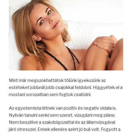
Mint már megszokhattátok tőlünk igyekszünk az
estéteket jobbnál jobb csajokkal feldobni. Higgyétek el a
mostani sorozatban sem fogtok csalódni.
Az egyetemista létnek van pozitív és negatív oldala is.
Nyilván tanulni senki sem szeret, vizsgázni meg pláne.
Nem beszélve a szakdolgozattal és az államvizsgával
járó stresszel. Ennek ellenére azért jó buli volt. Fogyott a